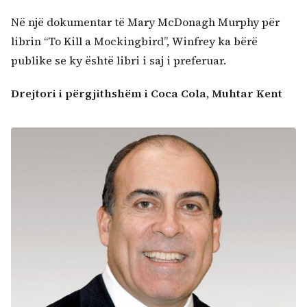
Në një dokumentar të Mary McDonagh Murphy për
librin “To Kill a Mockingbird”, Winfrey ka bërë
publike se ky është libri i saj i preferuar.
Drejtori i përgjithshëm i Coca Cola, Muhtar Kent