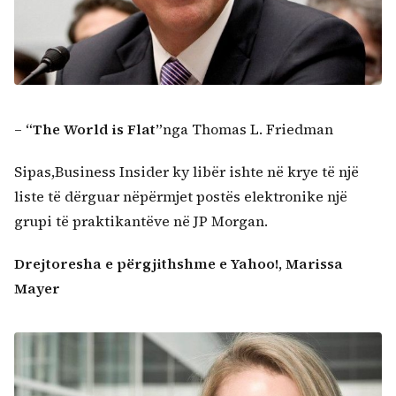
–
“The
World is Flat
”
nga Thomas L. Friedman
Sipas,Business Insider ky libër ishte në krye të një
liste të dërguar nëpërmjet postës elektronike një
grupi të praktikantëve në JP Morgan.
Drejtoresha e përgjithshme e Yahoo!, Marissa
Mayer