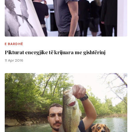
E BARDHË
Pikturat energjike të krijuara me gishtërinj
11 Apr 2016