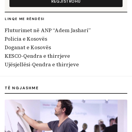
REGJISTROHU
LINQE ME RËNDËSI
Fluturimet në ANP “Adem Jashari”
Policia e Kosovës
Doganat e Kosovës
KESCO-Qendra e thirrjeve
Ujësjellësi-Qendra e thirrjeve
TË NGJASHME