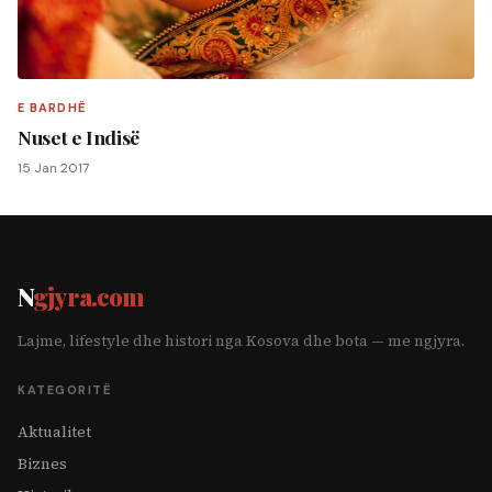
E BARDHË
Nuset e Indisë
15 Jan 2017
N
gjyra.com
Lajme, lifestyle dhe histori nga Kosova dhe bota — me ngjyra.
KATEGORITË
Aktualitet
Biznes