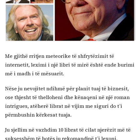
Me gjithë rritjen meteorike të shfrytëzimit të
internetit, leximi i një libri të mirë është ende burimi
më i madh i të mësuarit.
Nëse ju nevojitet ndihmë për planit tuaj të biznesit,
ose thjesht të thelloheni dhe kënaqeni në një roman
intrigues, atëherë librat në vijim me siguri do t’i
përmbushin kërkesat tuaja.
Ju sjellim në vazhdim 10 librat të cilat njerëzit më të
suksesshëm të botës ju rekomandjnë t’i lexoni.