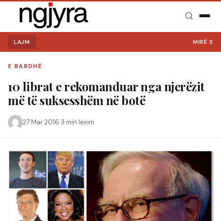
LAJM
MIRË SE VIN
E BARDHË
10 librat e rekomanduar nga njerëzit
më të suksesshëm në botë
27 Mar 2016
·
3 min lexim