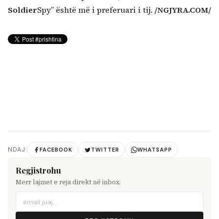
Soldier
Spy” është më i preferuari i tij.
/NGJYRA.COM/
NDAJ:
FACEBOOK
TWITTER
WHATSAPP
Regjistrohu
Merr lajmet e reja direkt në inbox.