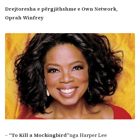
Drejtoresha e përgjithshme e Own Network,
Oprah Winfrey
–
“To Kill a Mockingbird
”
nga Harper Lee