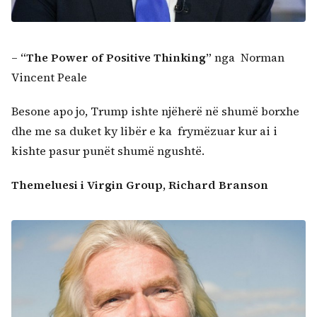
–
“The Po
wer of Positive Thinking
”
nga Norman
Vincent Peale
Besone apo jo, Trump ishte njëherë në shumë borxhe
dhe me sa duket ky libër e ka frymëzuar kur ai i
kishte pasur punët shumë ngushtë.
Themeluesi i Virgin Group, Richard Branson