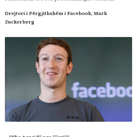
Kërko:
Drejtori i Përgjithshëm i Facebook, Mark
Zuckerberg
–
“The Aeneid
”
nga Virgjili