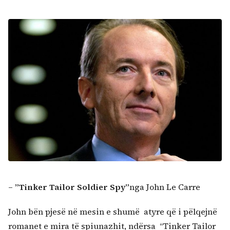
–
”Tinker Tailor Soldier Spy
”
nga John Le Carre
John bën pjesë në mesin e shumë atyre që i pëlqejnë
romanet e mira të spiunazhit, ndërsa “Tinker Tailor