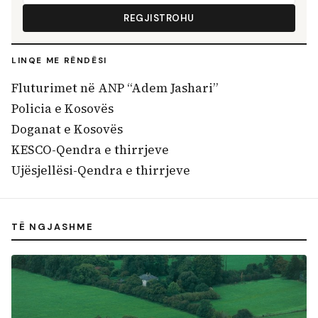
REGJISTROHU
LINQE ME RËNDËSI
Fluturimet në ANP “Adem Jashari”
Policia e Kosovës
Doganat e Kosovës
KESCO-Qendra e thirrjeve
Ujësjellësi-Qendra e thirrjeve
TË NGJASHME