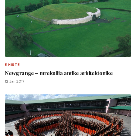
E HIRTË
Newgrange – mrekullia antike arkitektonike
12 Jan 2017