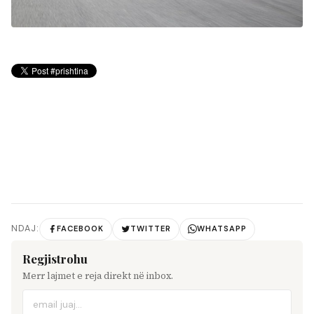
NDAJ:
FACEBOOK
TWITTER
WHATSAPP
Regjistrohu
Merr lajmet e reja direkt në inbox.