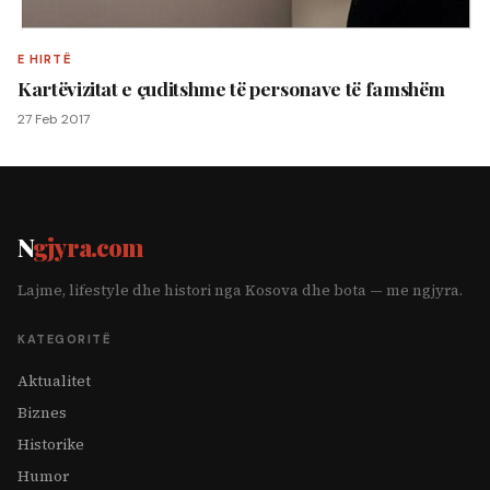
E HIRTË
Kartëvizitat e çuditshme të personave të famshëm
27 Feb 2017
N
gjyra.com
Lajme, lifestyle dhe histori nga Kosova dhe bota — me ngjyra.
KATEGORITË
Aktualitet
Biznes
Historike
Humor