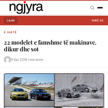
LAJM
MIRË SE VINI NË 
E HIRTË
22 modelet e famshme të makinave,
dikur dhe sot
11 Apr 2016
·
1 min lexim