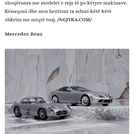
shoqëruara me modelet e reja të po këtyre makinave.
Kënaquni dhe mos hezitoni ta ndani këtë këtë
shkrim me miqtë tuaj.
/NGJYRA.COM/
Mercedez-Benz
Kërko: