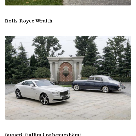
Rolls-Royce Wraith
Bugatti!
Dallim i pabesueshëm!