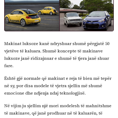
Makinat luksoze kanë ndryshuar shumë përgjatë 50
vjetëve të kaluara. Shumë koncepte të makinave
luksoze janë ridizajnuar e shumë të tjera janë shuar
fare.
Është gjë normale që makinat e reja të bien më tepër
në sy, por disa modele të vjetra sjellin më shumë
emocione dhe ndjenja ndaj teknologjisë.
Në vijim ju sjellim një mori modelesh të mahnitshme
të makinave, që janë prodhuar në të kaluarën, të