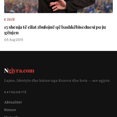
E ZEZË
15 shenja të cilat zbulojnë që bashkëbiseduesi po ju
gënjen
05 Aug 2015
N
gjyra.com
Lajme, lifestyle dhe histori nga Kosova dhe bota — me ngjyra.
KATEGORITË
Aktualitet
Biznes