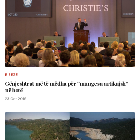
E ZEZË
Gënjeshtrat më të mëdha për “mungesa artikujsh”
në botë
23 Oct 2015