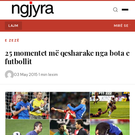
LAJM
MIRË SE VINI NË NG
E ZEZË
25 momentet më qesharake nga bota e
futbollit
03 May 2015
·
1 min lexim