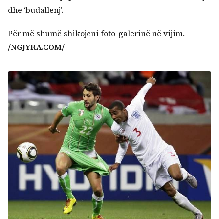
dhe ‘budallenj’.
Për më shumë shikojeni foto-galerinë në vijim.
/NGJYRA.COM/
Kërko: