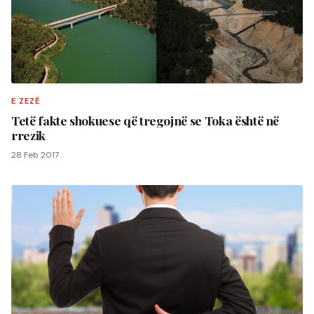
E ZEZË
Tetë fakte shokuese që tregojnë se Toka është në
rrezik
28 Feb 2017