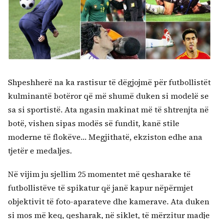
Shpeshherë na ka rastisur të dëgjojmë për futbollistët
kulminantë botëror që më shumë duken si modelë se
sa si sportistë. Ata ngasin makinat më të shtrenjta në
botë, vishen sipas modës së fundit, kanë stile
moderne të flokëve… Megjithatë, ekziston edhe ana
tjetër e medaljes.
Në vijim ju sjellim 25 momentet më qesharake të
futbollistëve të spikatur që janë kapur nëpërmjet
objektivit të foto-aparateve dhe kamerave. Ata duken
si mos më keq, qesharak, në siklet, të mërzitur madje