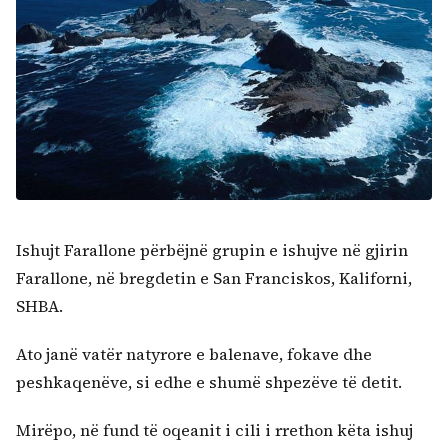
Ishujt Farallone përbëjnë grupin e ishujve në gjirin
Farallone, në bregdetin e San Franciskos, Kaliforni,
SHBA.
Ato janë vatër natyrore e balenave, fokave dhe
peshkaqenëve, si edhe e shumë shpezëve të detit.
Mirëpo, në fund të oqeanit i cili i rrethon këta ishuj