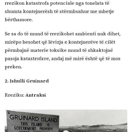
rrezikon katastrofa potenciale nga tonelata të
shumta kontejnerësh të stërmbushur me mbetje
bërthamore.
Se sa do të mund të rrezikohet ambienti nuk dihet,
mirëpo besohet që lëvizja e kontejnerëve të cilët
përmbajnë materie toksike mund të shkaktojnë
pasoja katastrofave, andaj më mirë është që të mos
preken.
2. Ishulli Gruinard
Rreziku:
Antraksi