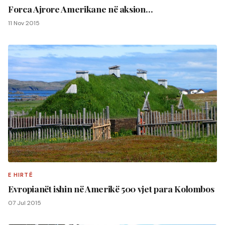
Forca Ajrore Amerikane në aksion…
11 Nov 2015
E HIRTË
Evropianët ishin në Amerikë 500 vjet para Kolombos
07 Jul 2015