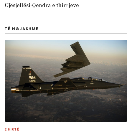
Ujësjellësi-Qendra e thirrjeve
TË NGJASHME
E HIRTË