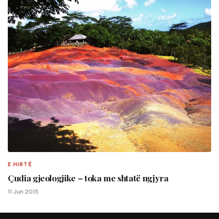
E HIRTË
Çudia gjeologjike – toka me shtatë ngjyra
11 Jun 2015