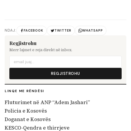
NDAJ:
FACEBOOK
TWITTER
WHATSAPP
Regjistrohu
Merr lajmet e reja direkt në inbox.
REGJISTROHU
LINQE ME RËNDËSI
Fluturimet në ANP “Adem Jashari”
Policia e Kosovës
Doganat e Kosovës
KESCO-Qendra e thirrjeve