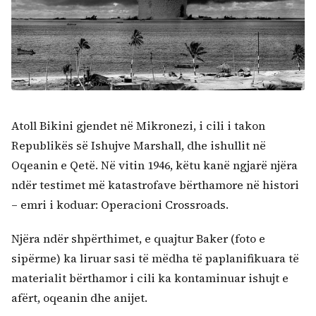
Atoll Bikini gjendet në Mikronezi, i cili i takon
Republikës së Ishujve Marshall, dhe ishullit në
Oqeanin e Qetë. Në vitin 1946, këtu kanë ngjarë njëra
ndër testimet më katastrofave bërthamore në histori
– emri i koduar: Operacioni Crossroads.
Njëra ndër shpërthimet, e quajtur Baker (foto e
sipërme) ka liruar sasi të mëdha të paplanifikuara të
materialit bërthamor i cili ka kontaminuar ishujt e
afërt, oqeanin dhe anijet.