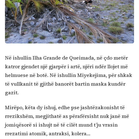
Në ishullin Ilha Grande de Queimada, në çdo metër
katror gjendet një gjarpër i artë, njëri ndër llojet më
helmuese në botë. Në ishullin Miyekejima, për shkak
të vullkanit të gjithë banorët bartin maska kundër
gazit.
Mirëpo, këta dy ishuj, edhe pse jashtëzakonisht të
rrezikshëm, megjithatë as përafërsisht nuk janë më
jomiqësorë si ishujt në të cilët mund t’ju vrasin
Kërko:
rrezatimi atomik, antraksi, kolera…