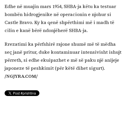
Edhe në muajin mars 1954, SHBA-ja këtu ka testuar
bombën hidrogjenike në operacionin e njohur si
Castle Bravo. Ky ka qenë shpërthimi më i madh të
cilin e kanë bërë ndonjëherë SHBA-ja.
Rrezatimi ka përfshirë rajone shumë më të mëdha
seç janë pritur, duke kontaminuar intensivisht ishujt
përreth, si edhe ekuipazhet e më së paku një anijeje
japoneze të peshkimit (për këtë dihet sigurt).
/NGJYRA.COM/