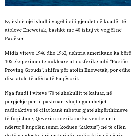
Ky është një ishull i vogël i cili gjendet në kuadër të
atoleve Enewetak, bashkë me 40 ishuj vë vegjël në
Paqësor.
Midis viteve 1946 dhe 1962, ushtria amerikane ka bërë
105 eksperimente nukleare atmosferike mbi “Pacific
Proving Grouds”, shifra për atolin Enewetak, por edhe
disa atole të afërta të Paqësorit.
Nga fundi i viteve ’70 të shekullit të kaluar, në
përpjekje për të pastruar ishujt nga mbetjet
radioaktive të cilat kanë mbetur gjatë shpërthimeve
të fuqishme, Qeveria amerikane ka vendosur të
ndërtojë kupolën (emri kodues “kaktus”) në të cilën
do të vendoste tërë materialin radioaktiv në njërin