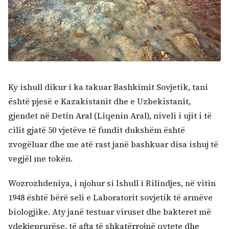
Ky ishull dikur i ka takuar Bashkimit Sovjetik, tani
është pjesë e Kazakistanit dhe e Uzbekistanit,
gjendet në Detin Aral (Liqenin Aral), niveli i ujit i të
cilit gjatë 50 vjetëve të fundit dukshëm është
zvogëluar dhe me atë rast janë bashkuar disa ishuj të
vegjël me tokën.
Wozrozhdeniya, i njohur si Ishull i Rilindjes, në vitin
1948 është bërë seli e Laboratorit sovjetik të armëve
biologjike. Aty janë testuar viruset dhe bakteret më
vdekjeprurëse, të afta të shkatërrojnë qytete dhe