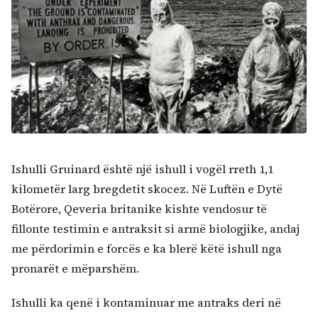
Ishulli Gruinard është një ishull i vogël rreth 1,1
kilometër larg bregdetit skocez. Në Luftën e Dytë
Botërore, Qeveria britanike kishte vendosur të
fillonte testimin e antraksit si armë biologjike, andaj
me përdorimin e forcës e ka blerë këtë ishull nga
pronarët e mëparshëm.
Ishulli ka qenë i kontaminuar me antraks deri në