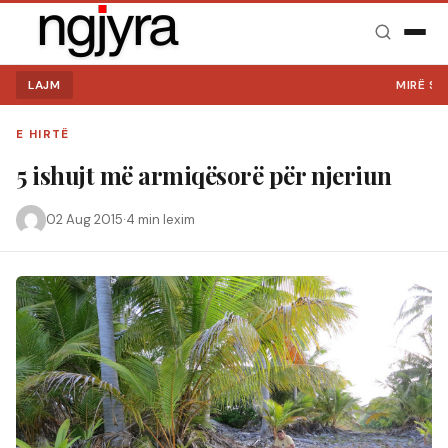
LAJM
MIRË SE VI
E HIRTË
5 ishujt më armiqësorë për njeriun
02 Aug 2015
·
4 min lexim