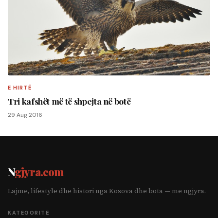
E HIRTË
Tri kafshët më të shpejta në botë
29 Aug 2016
N
gjyra.com
Lajme, lifestyle dhe histori nga Kosova dhe bota — me ngjyra.
KATEGORITË