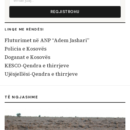
REGJISTROHU
LINQE ME RËNDËSI
Fluturimet në ANP “Adem Jashari”
Policia e Kosovës
Doganat e Kosovës
KESCO-Qendra e thirrjeve
Ujësjellësi-Qendra e thirrjeve
TË NGJASHME