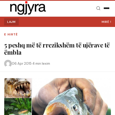
LAJM
MIRË SE VI
E HIRTË
5 peshq më të rrezikshëm të ujërave të
ëmbla
06 Apr 2015
·
4 min lexim