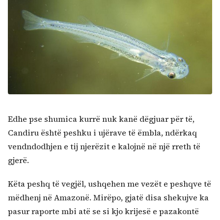
Edhe pse shumica kurrë nuk kanë dëgjuar për të,
Candiru është peshku i ujërave të ëmbla, ndërkaq
vendndodhjen e tij njerëzit e kalojnë në një rreth të
gjerë.
Këta peshq të vegjël, ushqehen me vezët e peshqve të
mëdhenj në Amazonë. Mirëpo, gjatë disa shekujve ka
pasur raporte mbi atë se si kjo krijesë e pazakontë