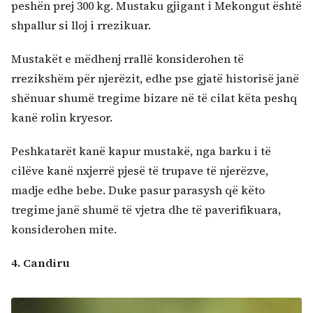
peshën prej 300 kg. Mustaku gjigant i Mekongut është
shpallur si lloj i rrezikuar.
Mustakët e mëdhenj rrallë konsiderohen të
rrezikshëm për njerëzit, edhe pse gjatë historisë janë
shënuar shumë tregime bizare në të cilat këta peshq
kanë rolin kryesor.
Peshkatarët kanë kapur mustakë, nga barku i të
cilëve kanë nxjerrë pjesë të trupave të njerëzve,
madje edhe bebe. Duke pasur parasysh që këto
tregime janë shumë të vjetra dhe të paverifikuara,
konsiderohen mite.
4. Candiru