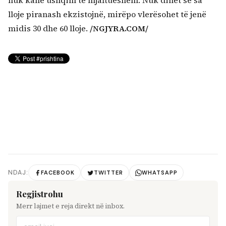
lloje piranash ekzistojnë, mirëpo vlerësohet të jenë
midis 30 dhe 60 lloje.
/NGJYRA.COM/
NDAJ:
FACEBOOK
TWITTER
WHATSAPP
Regjistrohu
Merr lajmet e reja direkt në inbox.