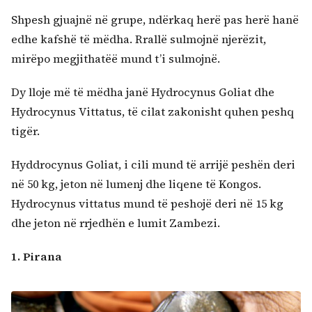
Shpesh gjuajnë në grupe, ndërkaq herë pas herë hanë
edhe kafshë të mëdha. Rrallë sulmojnë njerëzit,
mirëpo megjithatëë mund t’i sulmojnë.
Dy lloje më të mëdha janë Hydrocynus Goliat dhe
Hydrocynus Vittatus, të cilat zakonisht quhen peshq
tigër.
Hyddrocynus Goliat, i cili mund të arrijë peshën deri
në 50 kg, jeton në lumenj dhe liqene të Kongos.
Hydrocynus vittatus mund të peshojë deri në 15 kg
dhe jeton në rrjedhën e lumit Zambezi.
1. Pirana