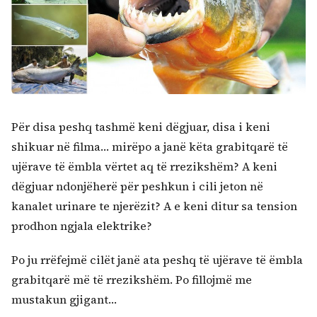
Për disa peshq tashmë keni dëgjuar, disa i keni
shikuar në filma… mirëpo a janë këta grabitqarë të
ujërave të ëmbla vërtet aq të rrezikshëm? A keni
dëgjuar ndonjëherë për peshkun i cili jeton në
kanalet urinare te njerëzit? A e keni ditur sa tension
prodhon ngjala elektrike?
Po ju rrëfejmë cilët janë ata peshq të ujërave të ëmbla
grabitqarë më të rrezikshëm. Po fillojmë me
Kërko:
mustakun gjigant…