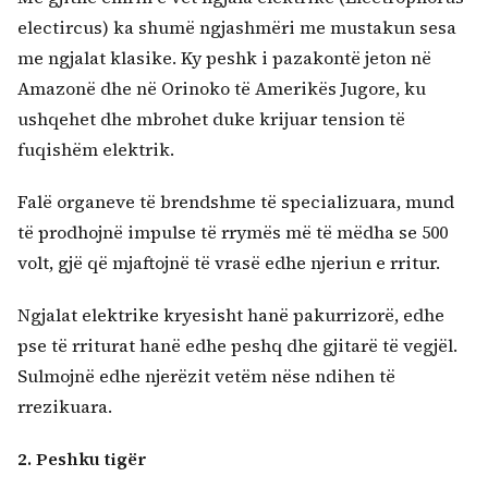
electircus) ka shumë ngjashmëri me mustakun sesa
me ngjalat klasike. Ky peshk i pazakontë jeton në
Amazonë dhe në Orinoko të Amerikës Jugore, ku
ushqehet dhe mbrohet duke krijuar tension të
fuqishëm elektrik.
Falë organeve të brendshme të specializuara, mund
të prodhojnë impulse të rrymës më të mëdha se 500
volt, gjë që mjaftojnë të vrasë edhe njeriun e rritur.
Ngjalat elektrike kryesisht hanë pakurrizorë, edhe
pse të rriturat hanë edhe peshq dhe gjitarë të vegjël.
Sulmojnë edhe njerëzit vetëm nëse ndihen të
rrezikuara.
2. Peshku tigër