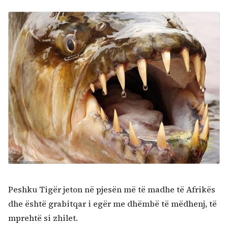
Peshku Tigër jeton në pjesën më të madhe të Afrikës
dhe është grabitqar i egër me dhëmbë të mëdhenj, të
mprehtë si zhilet.