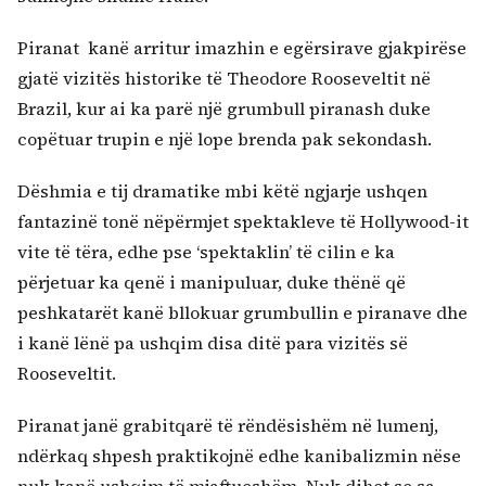
Piranat kanë arritur imazhin e egërsirave gjakpirëse
gjatë vizitës historike të Theodore Rooseveltit në
Brazil, kur ai ka parë një grumbull piranash duke
copëtuar trupin e një lope brenda pak sekondash.
Dëshmia e tij dramatike mbi këtë ngjarje ushqen
fantazinë tonë nëpërmjet spektakleve të Hollywood-it
vite të tëra, edhe pse ‘spektaklin’ të cilin e ka
përjetuar ka qenë i manipuluar, duke thënë që
peshkatarët kanë bllokuar grumbullin e piranave dhe
i kanë lënë pa ushqim disa ditë para vizitës së
Rooseveltit.
Piranat janë grabitqarë të rëndësishëm në lumenj,
ndërkaq shpesh praktikojnë edhe kanibalizmin nëse
nuk kanë ushqim të mjaftueshëm. Nuk dihet se sa