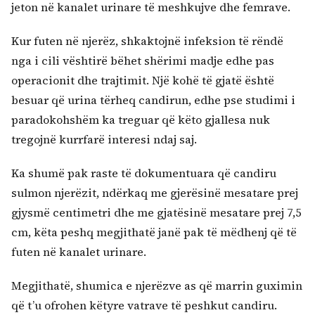
jeton në kanalet urinare të meshkujve dhe femrave.
Kur futen në njerëz, shkaktojnë infeksion të rëndë
nga i cili vështirë bëhet shërimi madje edhe pas
operacionit dhe trajtimit. Një kohë të gjatë është
besuar që urina tërheq candirun, edhe pse studimi i
paradokohshëm ka treguar që këto gjallesa nuk
tregojnë kurrfarë interesi ndaj saj.
Ka shumë pak raste të dokumentuara që candiru
sulmon njerëzit, ndërkaq me gjerësinë mesatare prej
gjysmë centimetri dhe me gjatësinë mesatare prej 7,5
cm, këta peshq megjithatë janë pak të mëdhenj që të
futen në kanalet urinare.
Megjithatë, shumica e njerëzve as që marrin guximin
që t’u ofrohen këtyre vatrave të peshkut candiru.