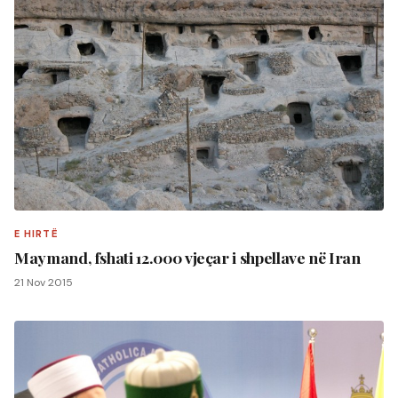
E HIRTË
Maymand, fshati 12.000 vjeçar i shpellave në Iran
21 Nov 2015