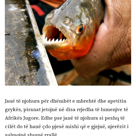
Janë të njohura për dhëmbët e mbrehtë dhe apetitin
grykës, piranat jetojnë në disa rrjedha të lumenjve të
Afrikës Jugore. Edhe pse janë të njohura si peshq të
cilët do të hanë çdo pjesë mishi që e gjejnë, njerëzit i
sulmojnë shumë rrallë.