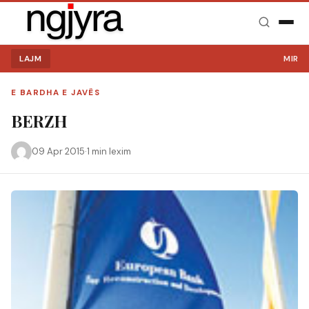
LAJM
MIRË SE
E BARDHA E JAVËS
BERZH
09 Apr 2015
·
1 min lexim
Kërko: