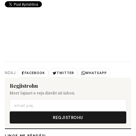
NDAJ:
FACEBOOK
TWITTER
WHATSAPP
Regjistrohu
Merr lajmet e reja direkt në inbox.
REGJISTROHU
LINQE ME RËNDËSI