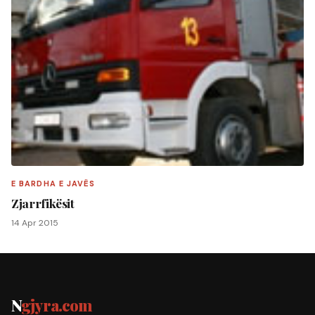
E BARDHA E JAVËS
Zjarrfikësit
14 Apr 2015
N
gjyra.com