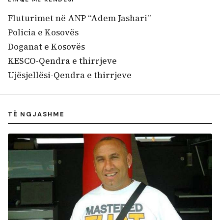
Fluturimet në ANP “Adem Jashari”
Policia e Kosovës
Doganat e Kosovës
KESCO-Qendra e thirrjeve
Ujësjellësi-Qendra e thirrjeve
TË NGJASHME