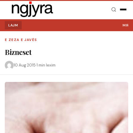
LAJM
MIRË S
E ZEZA E JAVËS
Bizneset
10 Aug 2015
·
1 min lexim
Kërko: