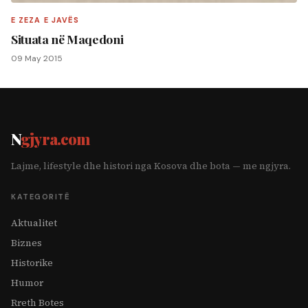
E ZEZA E JAVËS
Situata në Maqedoni
09 May 2015
N
gjyra.com
Lajme, lifestyle dhe histori nga Kosova dhe bota — me ngjyra.
KATEGORITË
Aktualitet
Biznes
Historike
Humor
Rreth Botes