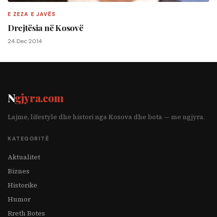
E ZEZA E JAVËS
Drejtësia në Kosovë
24 Dec 2014
N
gjyra.com
Lajme, lifestyle dhe histori nga Kosova dhe bota — me ngjyra.
KATEGORITË
Aktualitet
Biznes
Historike
Humor
Rreth Botes