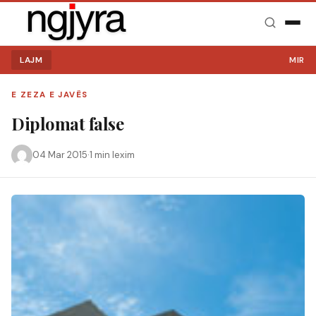
LAJM
MIRË SE
E ZEZA E JAVËS
Diplomat false
04 Mar 2015
·
1 min lexim
Kërko: