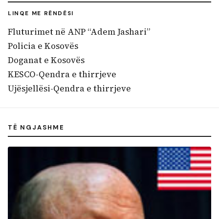
LINQE ME RËNDËSI
Fluturimet në ANP “Adem Jashari”
Policia e Kosovës
Doganat e Kosovës
KESCO-Qendra e thirrjeve
Ujësjellësi-Qendra e thirrjeve
TË NGJASHME