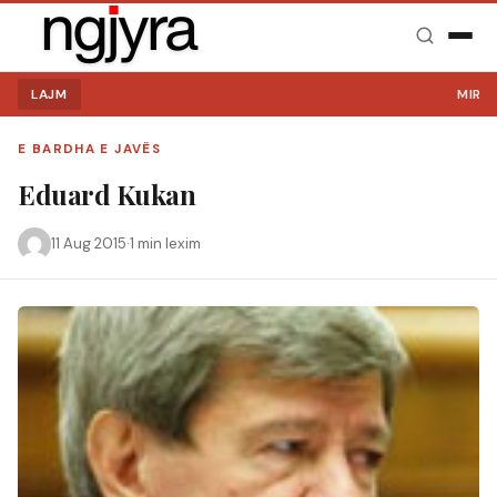
LAJM
MIRË S
E BARDHA E JAVËS
Eduard Kukan
11 Aug 2015
·
1 min lexim
Kërko: