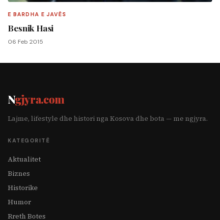
E BARDHA E JAVËS
Besnik Hasi
06 Feb 2015
N
gjyra.com
Lajme, lifestyle dhe histori nga Kosova dhe bota — me ngjyra.
KATEGORITË
Aktualitet
Biznes
Historike
Humor
Rreth Botes