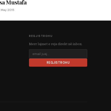
Isa Mustafa
1 May 2015
REGJISTROHU
Merr lajmet e reja direkt në inbox.
REGJISTROHU