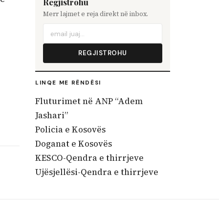
Regjistrohu
Merr lajmet e reja direkt në inbox.
REGJISTROHU
LINQE ME RËNDËSI
Fluturimet në ANP “Adem
Jashari”
Policia e Kosovës
Doganat e Kosovës
KESCO-Qendra e thirrjeve
Ujësjellësi-Qendra e thirrjeve