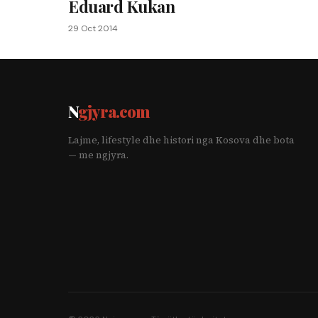
Eduard Kukan
29 Oct 2014
N
gjyra.com
Lajme, lifestyle dhe histori nga Kosova dhe bota
— me ngjyra.