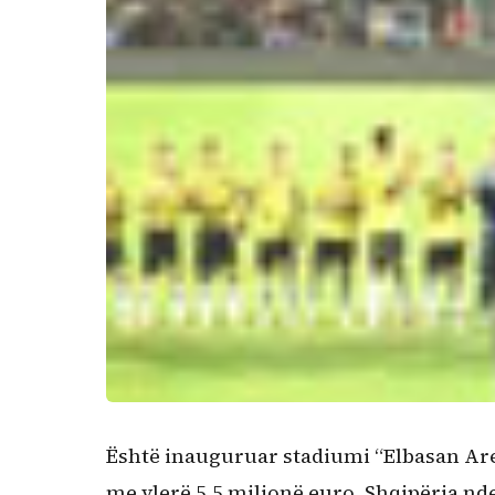
Është inauguruar stadiumi “Elbasan Aren
me vlerë 5.5 milionë euro. Shqipëria nde