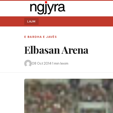
LAJM
E BARDHA E JAVËS
Elbasan Arena
Kërko:
08 Oct 2014
·
1 min lexim