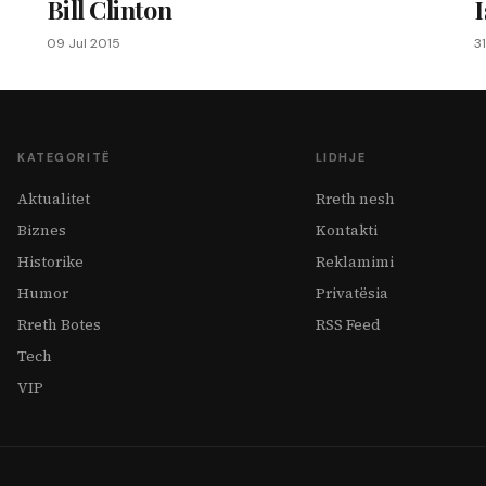
Bill Clinton
09 Jul 2015
3
KATEGORITË
LIDHJE
Aktualitet
Rreth nesh
Biznes
Kontakti
Historike
Reklamimi
Humor
Privatësia
Rreth Botes
RSS Feed
Tech
VIP