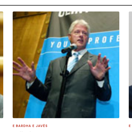
E BARDHA E JAVËS
E