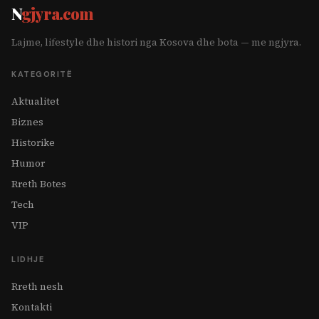
N
gjyra.com
Lajme, lifestyle dhe histori nga Kosova dhe bota — me ngjyra.
KATEGORITË
Aktualitet
Biznes
Historike
Humor
Rreth Botes
Tech
VIP
LIDHJE
Rreth nesh
Kontakti