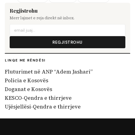
Regjistrohu
Merr lajmet e reja direkt në inbox.
REGJISTROHU
LINQE ME RËNDËSI
Fluturimet në ANP “Adem Jashari”
Policia e Kosovës
Doganat e Kosovës
KESCO-Qendra e thirrjeve
Ujësjellësi-Qendra e thirrjeve