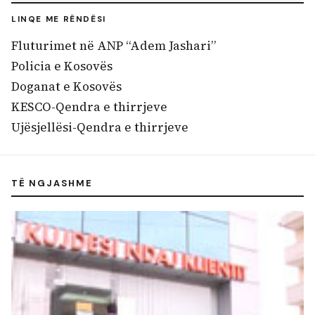
LINQE ME RËNDËSI
Fluturimet në ANP “Adem Jashari”
Policia e Kosovës
Doganat e Kosovës
KESCO-Qendra e thirrjeve
Ujësjellësi-Qendra e thirrjeve
TË NGJASHME