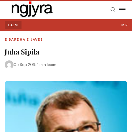
LAJM
MIRË S
E BARDHA E JAVËS
Juha Sipila
05 Sep 2015
·
1 min lexim
Kërko: