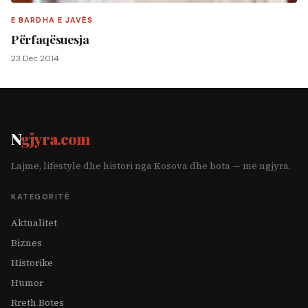
E BARDHA E JAVËS
Përfaqësuesja
23 Dec 2014
N
gjyra.com
Lajme, lifestyle dhe histori nga Kosova dhe bota — me ngjyra.
KATEGORITË
Aktualitet
Biznes
Historike
Humor
Rreth Botes