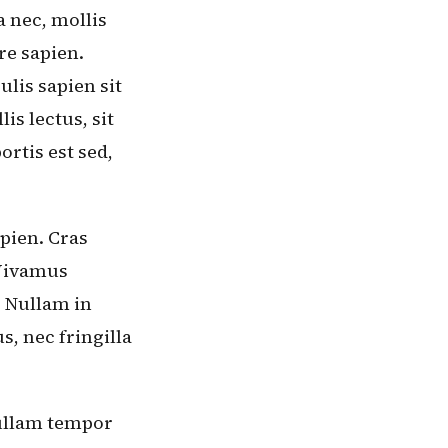
a nec, mollis
re sapien.
lis sapien sit
s lectus, sit
rtis est sed,
pien. Cras
 Vivamus
 Nullam in
s, nec fringilla
Nullam tempor