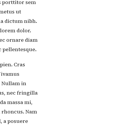
s porttitor sem
 metus ut
la dictum nibh.
 lorem dolor.
nec ornare diam
 pellentesque.
pien. Cras
 Vivamus
 Nullam in
s, nec fringilla
ada massa mi,
da rhoncus. Nam
d, a posuere