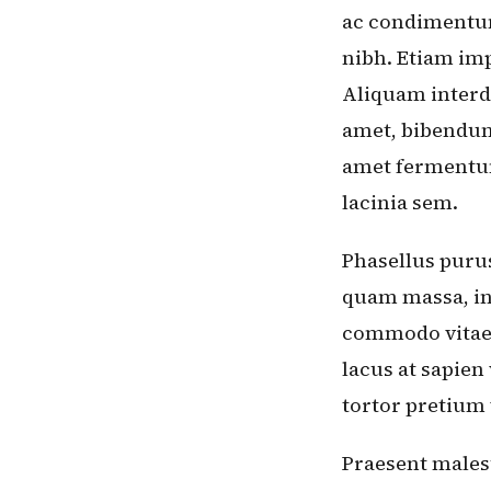
ac condimentum.
nibh. Etiam imp
Aliquam interd
amet, bibendum 
amet fermentum 
lacinia sem.
Phasellus purus
quam massa, in
commodo vitae 
lacus at sapien
tortor pretium 
Praesent males