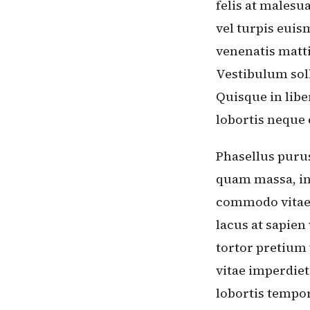
felis at malesu
vel turpis euis
venenatis matti
Vestibulum soll
Quisque in libe
lobortis neque
Phasellus purus
quam massa, in
commodo vitae 
lacus at sapien
tortor pretium
vitae imperdie
lobortis tempor