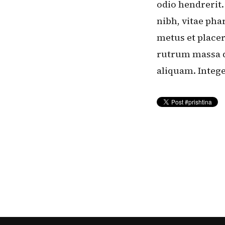
odio hendrerit.
nibh, vitae pha
metus et placer
rutrum massa q
aliquam. Integ