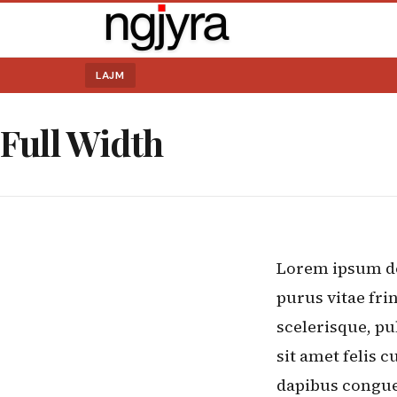
LAJM
Full Width
Kërko:
Lorem ipsum dol
purus vitae frin
scelerisque, pu
sit amet felis 
dapibus congue 