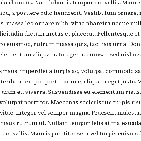
ada rhoncus. Nam lobortis tempor convallis. Mauri
mod, a posuere odio hendrerit. Vestibulum ornare,
s, massa leo ornare nibh, vitae pharetra neque nul
icitudin dictum metus et placerat. Pellentesque et
ro euismod, rutrum massa quis, facilisis urna. Do
 elementum aliquam. Integer accumsan sed nisl nec
 risus, imperdiet a turpis ac, volutpat commodo sa
terdum tempor porttitor nec, aliquam eget justo.
diam eu viverra. Suspendisse eu elementum risus.
 volutpat porttitor. Maecenas scelerisque turpis risu
 vitae. Integer vel semper magna. Praesent malesu
t risus rutrum ut. Nullam tempor felis at malesua
 convallis. Mauris porttitor sem vel turpis euismo