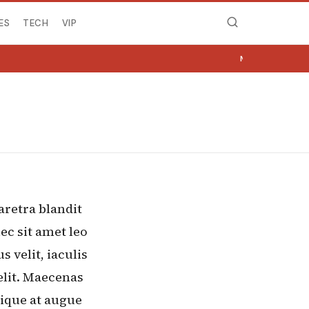
ES
TECH
VIP
MIRË SE VINI NË 
aretra blandit
nec sit amet leo
 velit, iaculis
elit. Maecenas
tique at augue