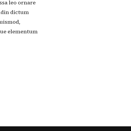
ssa leo ornare
tudin dictum
euismod,
eque elementum