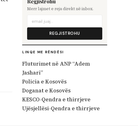
Regjistrohu
Merr lajmet e reja direkt në inbox.
REGJISTROHU
LINQE ME RËNDËSI
Fluturimet në ANP “Adem
Jashari”
Policia e Kosovës
Doganat e Kosovës
KESCO-Qendra e thirrjeve
Ujësjellësi-Qendra e thirrjeve