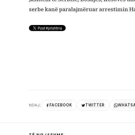
serbe kanë paralajmëruar arrestimin Has
NDAJ:
FACEBOOK
TWITTER
WHATS
TË NGJASHME