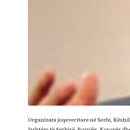
Organizata joqeveritare në Serbi, Këshil
Jashtëm të Serbisë, Bosnjës, Kosovës dh