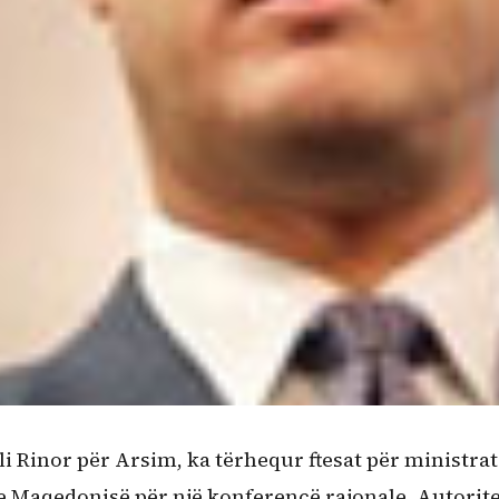
li Rinor për Arsim, ka tërhequr ftesat për ministrat
e Maqedonisë për një konferencë rajonale. Autorite