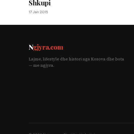
Shkupi
17 Jan 2015
N
gjyra.com
Lajme, lifestyle dhe histori nga Kosova dhe bota
— me ngjyra.