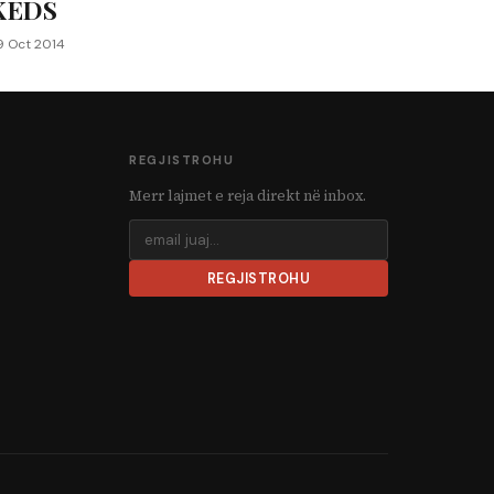
KEDS
9 Oct 2014
REGJISTROHU
Merr lajmet e reja direkt në inbox.
REGJISTROHU