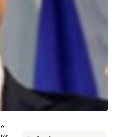
 e
tet