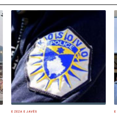
E ZEZA E JAVËS
E