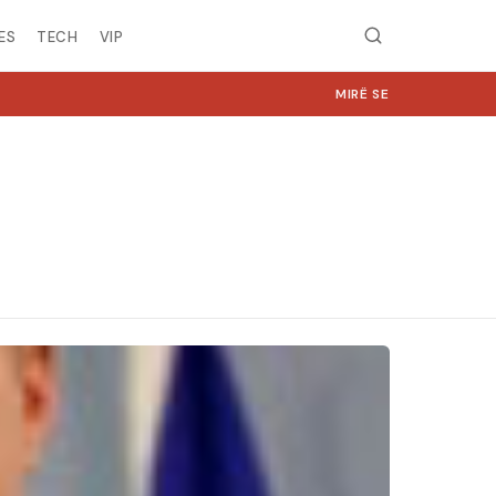
ES
TECH
VIP
MIRË SE VINI NË NGJYRA.COM