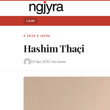
LAJM
E ZEZA E JAVËS
Hashim Thaçi
Kërko:
20 Apr 2015
·
1 min lexim