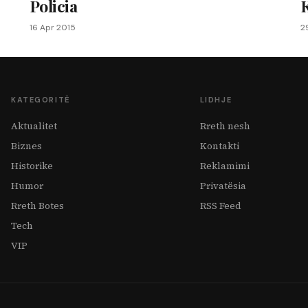
Policia
16 Apr 2015
2
KATEGORITË
LIDHJE
Aktualitet
Rreth nesh
Biznes
Kontakti
Historike
Reklamimi
Humor
Privatësia
Rreth Botes
RSS Feed
Tech
VIP