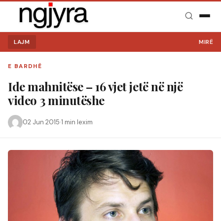
LAJM
MIRË SE 
E BARDHË
Ide mahnitëse – 16 vjet jetë në një
video 3 minutëshe
02 Jun 2015
·
1 min lexim