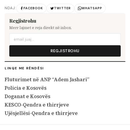
NDAJ:
FACEBOOK
TWITTER
WHATSAPP
Regjistrohu
Merr lajmet e reja direkt në inbox.
REGJISTROHU
LINQE ME RËNDËSI
Fluturimet në ANP “Adem Jashari”
Policia e Kosovës
Doganat e Kosovës
KESCO-Qendra e thirrjeve
Ujësjellësi-Qendra e thirrjeve