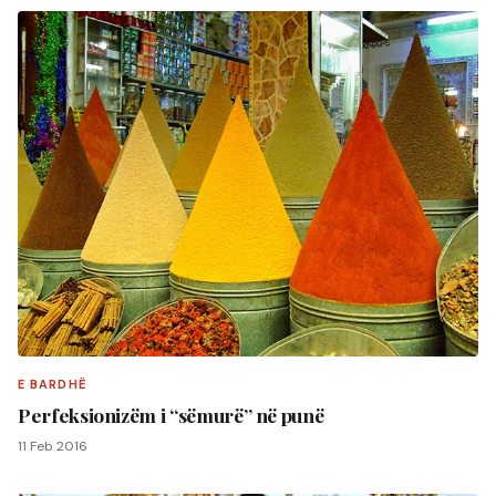
E BARDHË
Perfeksionizëm i “sëmurë” në punë
11 Feb 2016