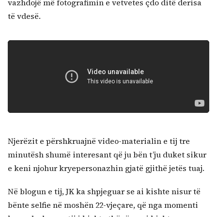
vazhdojë më fotografimin e vetvetes çdo ditë derisa
të vdesë.
Njerëzit e përshkruajnë video-materialin e tij tre
minutësh shumë interesant që ju bën t’ju duket sikur
e keni njohur kryepersonazhin gjatë gjithë jetës tuaj.
Në blogun e tij, JK ka shpjeguar se ai kishte nisur të
bënte selfie në moshën 22-vjeçare, që nga momenti