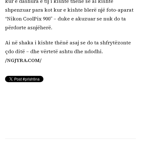
kur e dashura e tij i kishte thënë se ai kishte
shpenzuar para kot kur e kishte blerë një foto-aparat
“Nikon CoolPix 900” – duke e akuzuar se nuk do ta
përdorte asnjëherë.
Ai në shaka i kishte thënë asaj se do ta shfrytëzonte
çdo ditë – dhe vërtetë ashtu dhe ndodhi.
/NGJYRA.COM/