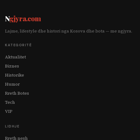
N
gjyra.com
Lajme, lifestyle dhe histori nga Kosova dhe bota — me ngjyra.
KATEGORITË
Aktualitet
Biznes
Historike
Humor
Rreth Botes
Tech
VIP
LIDHJE
Rreth nesh