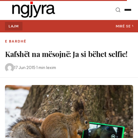
LAJM
MIRË SE VINI NË NGJYR
E BARDHË
Kafshët na mësojnë: Ja si bëhet selfie!
17 Jun 2015
·
1 min lexim