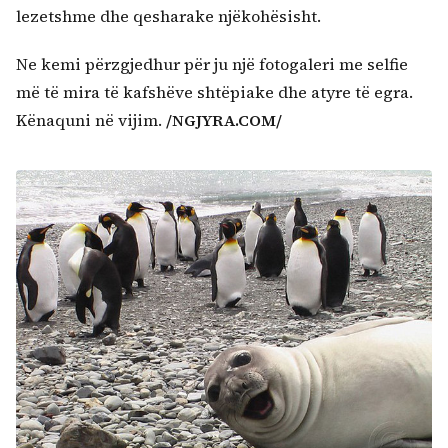
lezetshme dhe qesharake njëkohësisht.
Ne kemi përzgjedhur për ju një fotogaleri me selfie
më të mira të kafshëve shtëpiake dhe atyre të egra.
Kënaquni në vijim.
/NGJYRA.COM/