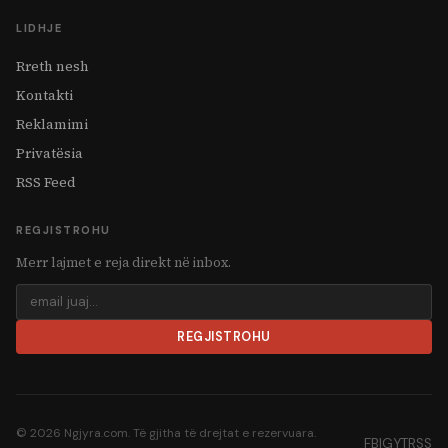
LIDHJE
Rreth nesh
Kontakti
Reklamimi
Privatësia
RSS Feed
REGJISTROHU
Merr lajmet e reja direkt në inbox.
REGJISTROHU
© 2026 Ngjyra.com. Të gjitha të drejtat e rezervuara.
FB
IG
YT
RSS