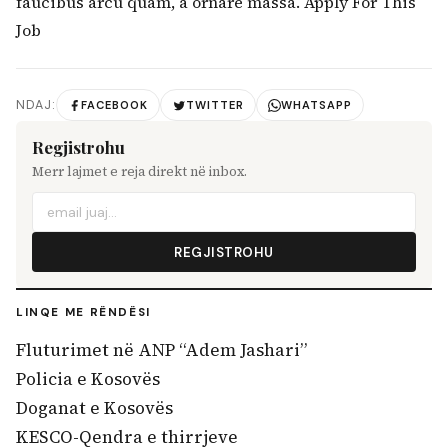
faucibus arcu quam, a ornare massa.
Apply For This
Job
NDAJ:
FACEBOOK
TWITTER
WHATSAPP
Regjistrohu
Merr lajmet e reja direkt në inbox.
REGJISTROHU
LINQE ME RËNDËSI
Fluturimet në ANP “Adem Jashari”
Policia e Kosovës
Doganat e Kosovës
KESCO-Qendra e thirrjeve