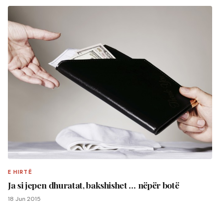
E HIRTË
Ja si jepen dhuratat, bakshishet … nëpër botë
18 Jun 2015