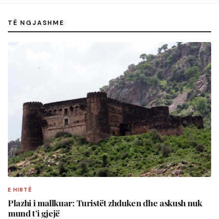
TË NGJASHME
E HIRTË
Plazhi i mallkuar: Turistët zhduken dhe askush nuk
mund t’i gjejë