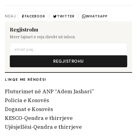
NDAJ:
FACEBOOK
TWITTER
WHATSAPP
Regjistrohu
Merr lajmet e reja direkt në inbox.
REGJISTROHU
LINQE ME RËNDËSI
Fluturimet në ANP “Adem Jashari”
Policia e Kosovës
Doganat e Kosovës
KESCO-Qendra e thirrjeve
Ujësjellësi-Qendra e thirrjeve