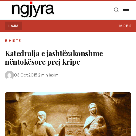
LAJM
MIRË SE VINI 
E HIRTË
Katedralja e jashtëzakonshme
nëntokësore prej kripe
03 Oct 2015
·
2 min lexim