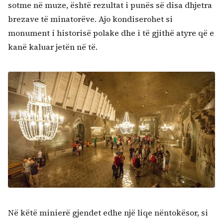
sotme në muze, është rezultat i punës së disa dhjetra
Kërko:
brezave të minatorëve. Ajo kondiserohet si
monument i historisë polake dhe i të gjithë atyre që e
kanë kaluar jetën në të.
Në këtë minierë gjendet edhe një liqe nëntokësor, si