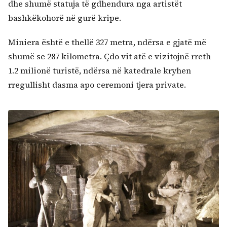
dhe shumë statuja të gdhendura nga artistët
bashkëkohorë në gurë kripe.
Miniera është e thellë 327 metra, ndërsa e gjatë më
shumë se 287 kilometra. Çdo vit atë e vizitojnë rreth
1.2 milionë turistë, ndërsa në katedrale kryhen
rregullisht dasma apo ceremoni tjera private.