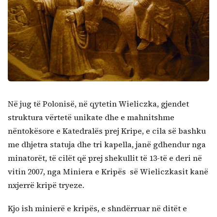
Në jug të Polonisë, në qytetin Wieliczka, gjendet
struktura vërtetë unikate dhe e mahnitshme
nëntokësore e Katedralës prej Kripe, e cila së bashku
me dhjetra statuja dhe tri kapella, janë gdhendur nga
minatorët, të cilët që prej shekullit të 13-të e deri në
vitin 2007, nga Miniera e Kripës së Wieliczkasit kanë
nxjerrë kripë tryeze.
Kjo ish minierë e kripës, e shndërruar në ditët e