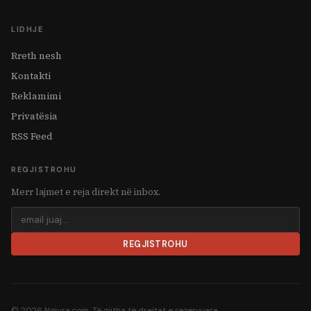
LIDHJE
Rreth nesh
Kontakti
Reklamimi
Privatësia
RSS Feed
REGJISTROHU
Merr lajmet e reja direkt në inbox.
REGJISTROHU
© 2026 Ngjyra.com. Të gjitha të drejtat e rezervuara.