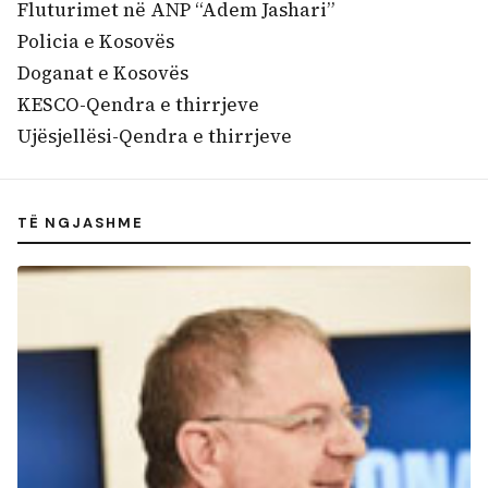
Fluturimet në ANP “Adem Jashari”
Policia e Kosovës
Doganat e Kosovës
KESCO-Qendra e thirrjeve
Ujësjellësi-Qendra e thirrjeve
TË NGJASHME