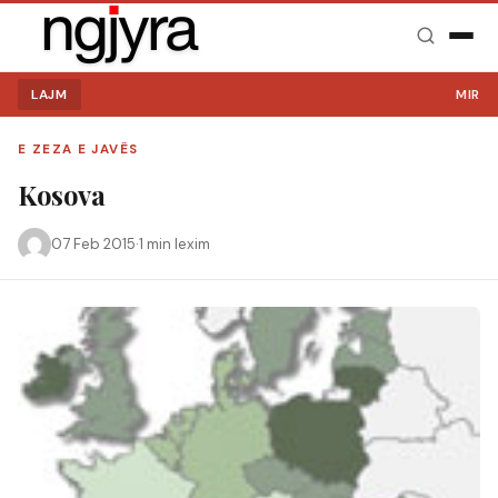
LAJM
MIRË SE
E ZEZA E JAVËS
Kosova
07 Feb 2015
·
1 min lexim
Kërko: