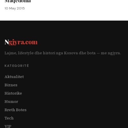
Maqedonia
10 May 2015
N
gjyra.com
Lajme, lifestyle dhe histori nga Kosova dhe bota — me ngjyra.
KATEGORITË
Aktualitet
Biznes
Historike
Humor
Rreth Botes
Tech
VIP