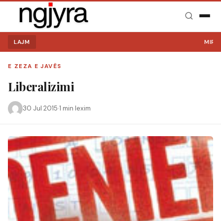
LAJM
MIRË S
E ZEZA E JAVËS
Liberalizimi
30 Jul 2015
·
1 min lexim
Kërko: