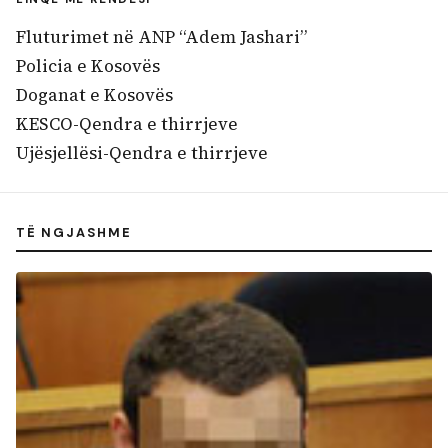
Fluturimet në ANP “Adem Jashari”
Policia e Kosovës
Doganat e Kosovës
KESCO-Qendra e thirrjeve
Ujësjellësi-Qendra e thirrjeve
TË NGJASHME