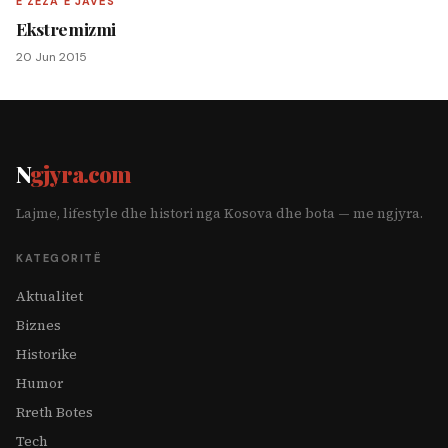
E ZEZA E JAVËS
Ekstremizmi
20 Jun 2015
N
gjyra.com
Lajme, lifestyle dhe histori nga Kosova dhe bota — me ngjyra.
KATEGORITË
Aktualitet
Biznes
Historike
Humor
Rreth Botes
Tech