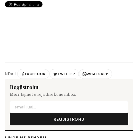
NDAJ:
FACEBOOK
TWITTER
WHATSAPP
Regjistrohu
Merr lajmet e reja direkt në inbox.
REGJISTROHU
LINQE ME RËNDËSI