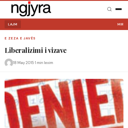
LAJM
MIRË SE
E ZEZA E JAVËS
Liberalizimi i vizave
18 May 2015
·
1 min lexim
Kërko: