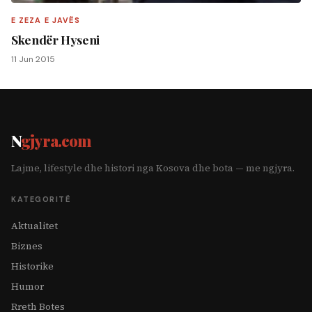
E ZEZA E JAVËS
Skendër Hyseni
11 Jun 2015
N
gjyra.com
Lajme, lifestyle dhe histori nga Kosova dhe bota — me ngjyra.
KATEGORITË
Aktualitet
Biznes
Historike
Humor
Rreth Botes