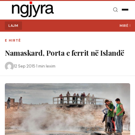
LAJM
MIRË SE VINI
E HIRTË
Namaskard, Porta e ferrit në Islandë
12 Sep 2015
·
1 min lexim