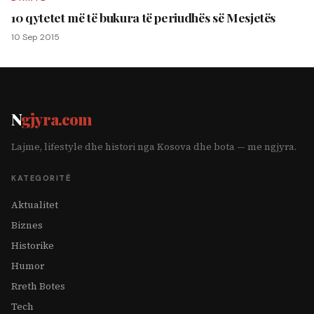
10 qytetet më të bukura të periudhës së Mesjetës
10 Sep 2015
N
gjyra.com
Lajme, lifestyle dhe histori nga Kosova dhe bota — me ngjyra.
KATEGORITË
Aktualitet
Biznes
Historike
Humor
Rreth Botes
Tech