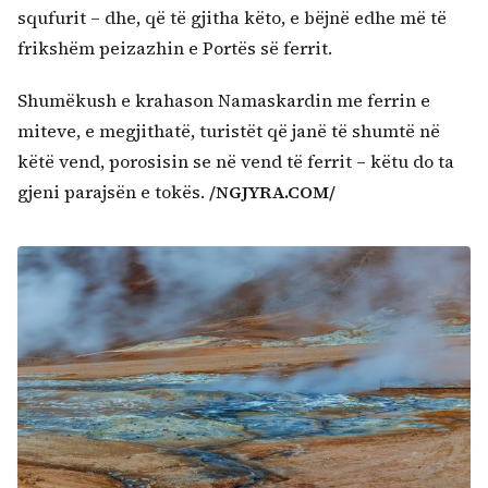
squfurit – dhe, që të gjitha këto, e bëjnë edhe më të
frikshëm peizazhin e Portës së ferrit.
Shumëkush e krahason Namaskardin me ferrin e
miteve, e megjithatë, turistët që janë të shumtë në
këtë vend, porosisin se në vend të ferrit – këtu do ta
gjeni parajsën e tokës.
/NGJYRA.COM/