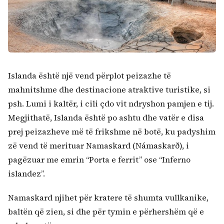
Islanda është një vend përplot peizazhe të
mahnitshme dhe destinacione atraktive turistike, si
psh. Lumi i kaltër, i cili çdo vit ndryshon pamjen e tij.
Megjithatë, Islanda është po ashtu dhe vatër e disa
prej peizazheve më të frikshme në botë, ku padyshim
zë vend të merituar Namaskard (Námaskarð), i
pagëzuar me emrin “Porta e ferrit” ose “Inferno
islandez”.
Kërko:
Namaskard njihet për kratere të shumta vullkanike,
baltën që zien, si dhe për tymin e përhershëm që e