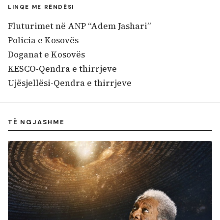
LINQE ME RËNDËSI
Fluturimet në ANP “Adem Jashari”
Policia e Kosovës
Doganat e Kosovës
KESCO-Qendra e thirrjeve
Ujësjellësi-Qendra e thirrjeve
TË NGJASHME