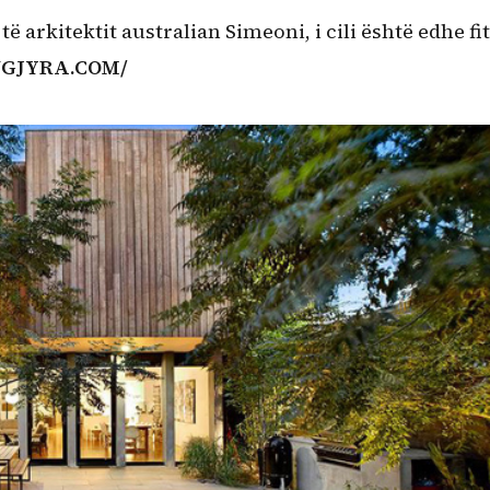
të arkitektit australian Simeoni, i cili është edhe fi
NGJYRA.COM/