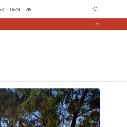
ES
TECH
VIP
MIRË SE VINI NË NGJYRA.COM