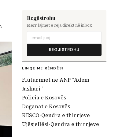
 –
Regjistrohu
.
Merr lajmet e reja direkt në inbox.
REGJISTROHU
LINQE ME RËNDËSI
Fluturimet në ANP “Adem
Jashari”
Policia e Kosovës
Doganat e Kosovës
KESCO-Qendra e thirrjeve
Ujësjellësi-Qendra e thirrjeve