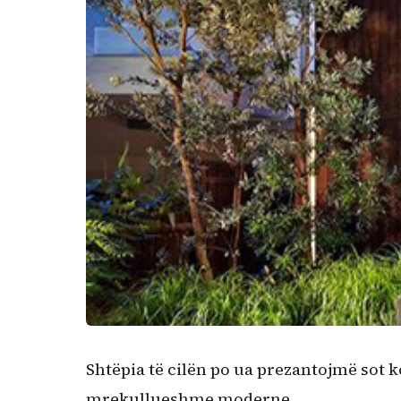
Kërko:
Shtëpia të cilën po ua prezantojmë sot k
mrekullueshme moderne.