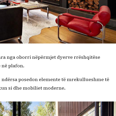
ara nga oborri nëpërmjet dyerve rrëshqitëse
 në plafon.
ëm, ndërsa posedon elemente të mrekullueshme të
akun si dhe mobiliet moderne.