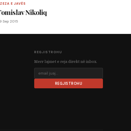
 ZEZA E JAVËS
Tomislav Nikoliq
9 Sep 2015
REGJISTROHU
Merr lajmet e reja direkt në inbox.
REGJISTROHU