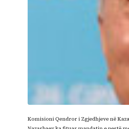
Komisioni Qendror i Zgjedhjeve në Kazak
Nazarbaev ka fituar mandatin e pestë me