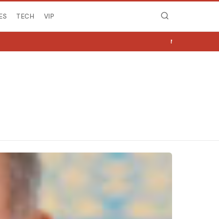
ES
TECH
VIP
MIRË SE VINI NË NGJY