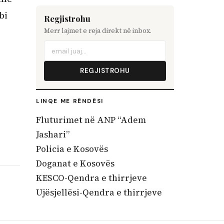
bi
Regjistrohu
Merr lajmet e reja direkt në inbox.
REGJISTROHU
LINQE ME RËNDËSI
Fluturimet në ANP “Adem
Jashari”
Policia e Kosovës
Doganat e Kosovës
KESCO-Qendra e thirrjeve
Ujësjellësi-Qendra e thirrjeve