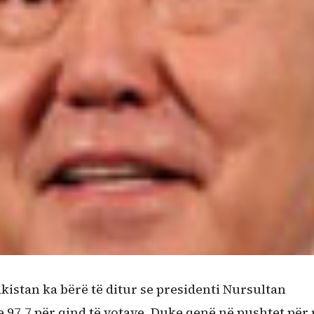
istan ka bërë të ditur se presidenti Nursultan
 97.7 për qind të votave. Duke qenë në pushtet për