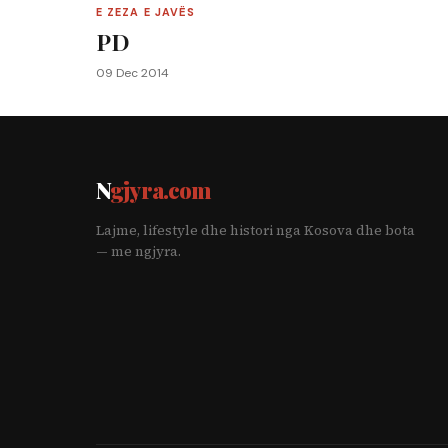
E ZEZA E JAVËS
PD
09 Dec 2014
N
gjyra.com
Lajme, lifestyle dhe histori nga Kosova dhe bota
— me ngjyra.