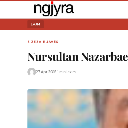
LAJM
E ZEZA E JAVËS
Nursultan Nazarbae
Kërko:
27 Apr 2015
·
1 min lexim