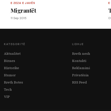
E ZEZA E JAVËS
E
Migrantët
11 Sep 2015
0
KATEGORITË
LIDHJE
Aktualitet
Rreth nesh
Biznes
Kontakti
Historike
Reklamimi
Humor
Privatësia
Rreth Botes
RSS Feed
Tech
VIP