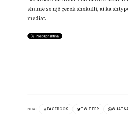
shumë se një çerek shekulli, ai ka shty
mediat.
NDAJ:
FACEBOOK
TWITTER
WHATS