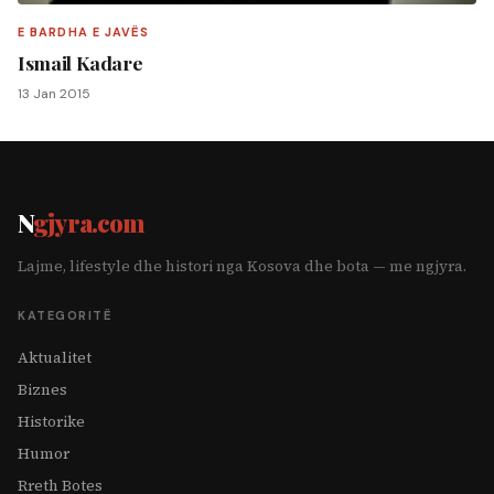
E BARDHA E JAVËS
Ismail Kadare
13 Jan 2015
N
gjyra.com
Lajme, lifestyle dhe histori nga Kosova dhe bota — me ngjyra.
KATEGORITË
Aktualitet
Biznes
Historike
Humor
Rreth Botes