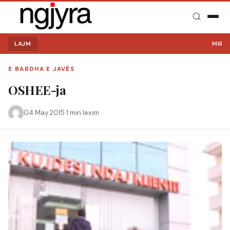
LAJM
MIRË S
E BARDHA E JAVËS
OSHEE-ja
04 May 2015
·
1 min lexim
Kërko: