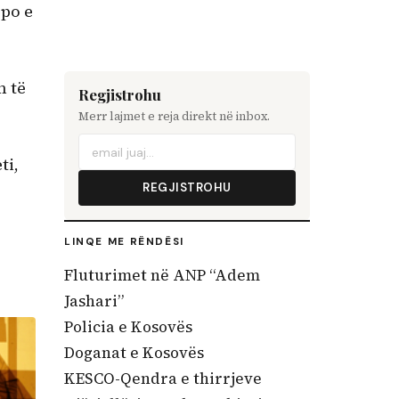
 po e
n të
Regjistrohu
Merr lajmet e reja direkt në inbox.
ti,
REGJISTROHU
LINQE ME RËNDËSI
Fluturimet në ANP “Adem
Jashari”
Policia e Kosovës
Doganat e Kosovës
KESCO-Qendra e thirrjeve