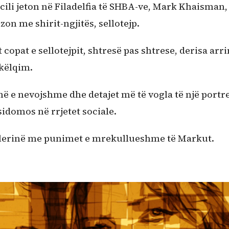
 cili jeton në Filadelfia të SHBA-ve, Mark Khaisman,
on me shirit-ngjitës, sellotejp.
pat e sellotejpit, shtresë pas shtrese, derisa arri
hkëlqim.
inë e nevojshme dhe detajet më të vogla të një portre
idomos në rrjetet sociale.
alerinë me punimet e mrekullueshme të Markut.