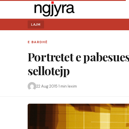
LAJM
E BARDHË
Portretet e pabesu
sellotejp
22 Aug 2015
·
1 min lexim