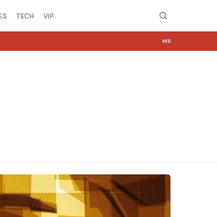
ES
TECH
VIP
MIRË SE VINI NË NGJYRA.COM