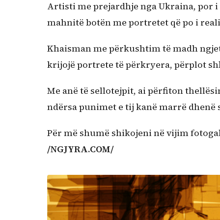
Artisti me prejardhje nga Ukraina, por i
mahnitë botën me portretet që po i realiz
Khaisman me përkushtim të madh ngjet co
krijojë portrete të përkryera, përplot s
Me anë të sellotejpit, ai përfiton thellës
ndërsa punimet e tij kanë marrë dhenë s
Për më shumë shikojeni në vijim fotog
/NGJYRA.COM/