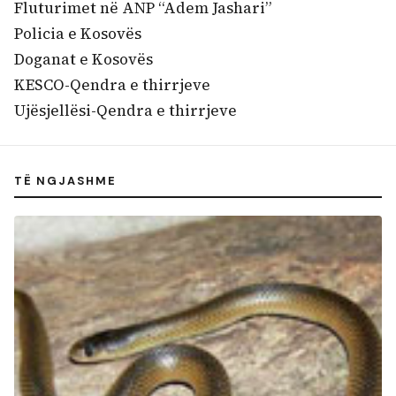
Fluturimet në ANP “Adem Jashari”
Policia e Kosovës
Doganat e Kosovës
KESCO-Qendra e thirrjeve
Ujësjellësi-Qendra e thirrjeve
TË NGJASHME