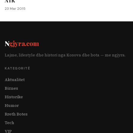
ATK
23 Mar 2015
N
gjyra.com
Lajme, lifestyle dhe histori nga Kosova dhe bota — me ngjyra.
KATEGORITË
Aktualitet
Biznes
Historike
Humor
Rreth Botes
Tech
VIP