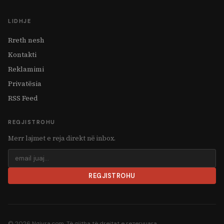
LIDHJE
Rreth nesh
Kontakti
Reklamimi
Privatësia
RSS Feed
REGJISTROHU
Merr lajmet e reja direkt në inbox.
REGJISTROHU
© 2026 Ngjyra.com. Të gjitha të drejtat e rezervuara.