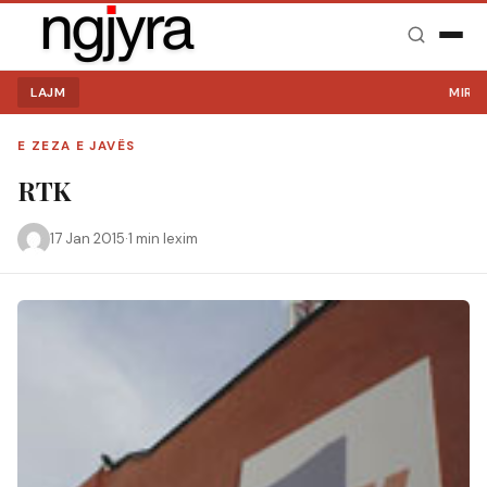
LAJM
MIRË S
E ZEZA E JAVËS
RTK
17 Jan 2015
·
1 min lexim
Kërko: