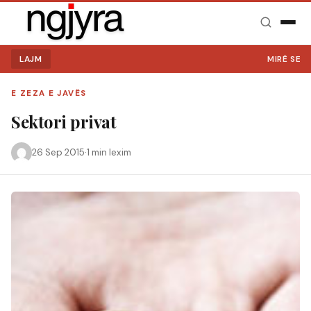
LAJM
MIRË SE VI
E ZEZA E JAVËS
Sektori privat
26 Sep 2015
·
1 min lexim
Kërko: