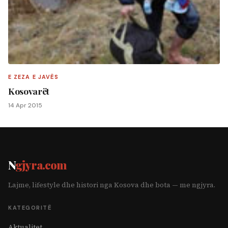
E ZEZA E JAVËS
Kosovarët
14 Apr 2015
N
gjyra.com
Lajme, lifestyle dhe histori nga Kosova dhe bota — me ngjyra.
KATEGORITË
Aktualitet