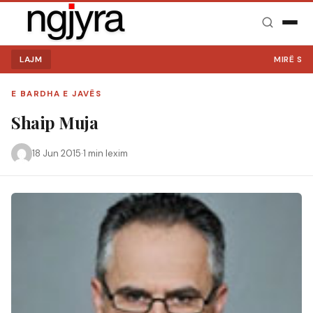
LAJM
MIRË SE V
E BARDHA E JAVËS
Shaip Muja
18 Jun 2015
·
1 min lexim
Kërko: