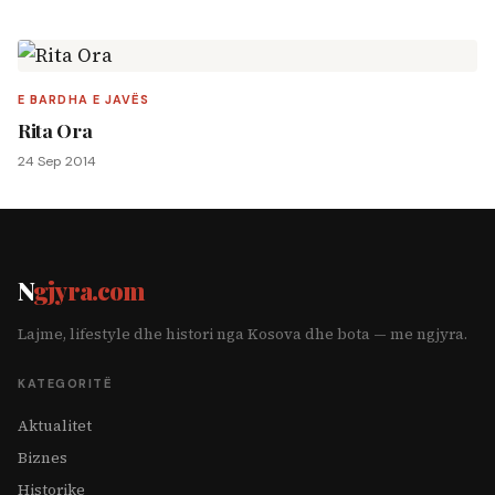
E BARDHA E JAVËS
Rita Ora
24 Sep 2014
N
gjyra.com
Lajme, lifestyle dhe histori nga Kosova dhe bota — me ngjyra.
KATEGORITË
Aktualitet
Biznes
Historike