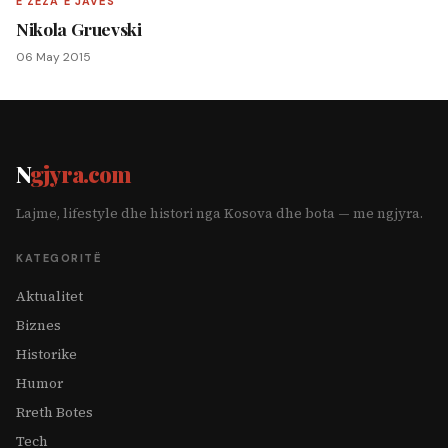
E ZEZA E JAVËS
Nikola Gruevski
06 May 2015
N
gjyra.com
Lajme, lifestyle dhe histori nga Kosova dhe bota — me ngjyra.
KATEGORITË
Aktualitet
Biznes
Historike
Humor
Rreth Botes
Tech