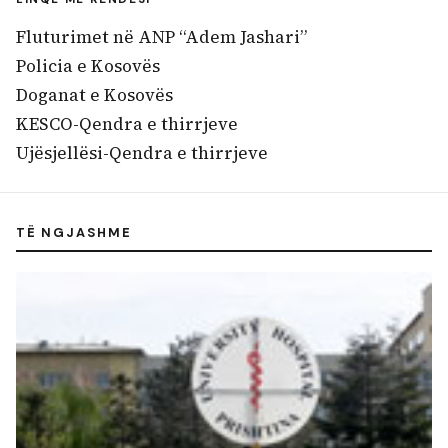
Fluturimet në ANP “Adem Jashari”
Policia e Kosovës
Doganat e Kosovës
KESCO-Qendra e thirrjeve
Ujësjellësi-Qendra e thirrjeve
TË NGJASHME