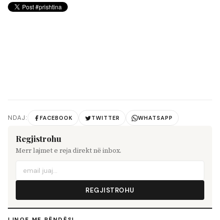
NDAJ:
FACEBOOK
TWITTER
WHATSAPP
Regjistrohu
Merr lajmet e reja direkt në inbox.
REGJISTROHU
LINQE ME RËNDËSI