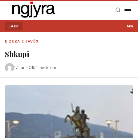
LAJM
MIRË SE
E ZEZA E JAVËS
Shkupi
17 Jan 2015
·
1 min lexim
Kërko: