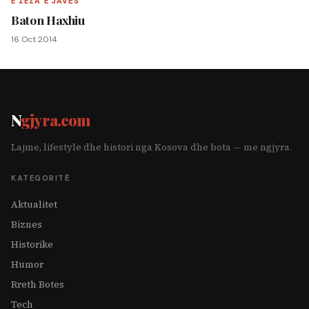
E ZEZA E JAVËS
Baton Haxhiu
16 Oct 2014
N
gjyra.com
Lajme, lifestyle dhe histori nga Kosova dhe bota — me ngjyra.
KATEGORITË
Aktualitet
Biznes
Historike
Humor
Rreth Botes
Tech