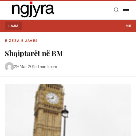
LAJM
MIRË S
E ZEZA E JAVËS
Shqiptarët në BM
29 Mar 2015
·
1 min lexim
Kërko: