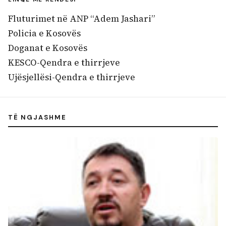
Fluturimet në ANP “Adem Jashari”
Policia e Kosovës
Doganat e Kosovës
KESCO-Qendra e thirrjeve
Ujësjellësi-Qendra e thirrjeve
TË NGJASHME