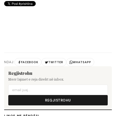
NDAJ:
FACEBOOK
TWITTER
WHATSAPP
Regjistrohu
Merr lajmet e reja direkt në inbox.
REGJISTROHU
LINQE ME RËNDËSI