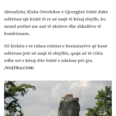
Aktualisht, Kisha Ortodokse e Gjeorgjisë është duke
ndërtuar një kishë të re në majë të kësaj shtylle, ku
mund arrihet me anë të skeleve dhe shkallëve të
kombinuara.
Në kishën e re ruhen eshtrat e besimtarëve që kanë
ndërruar jetë në majë të shtyllës, qasja në të cilën
edhe sot e kësaj dite është e ndaluar për gra.
/NGJYRA.COM/