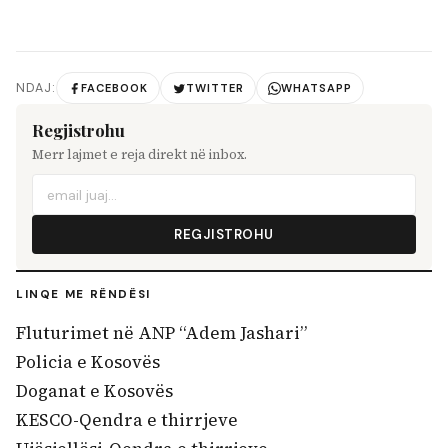
NDAJ:
FACEBOOK
TWITTER
WHATSAPP
Regjistrohu
Merr lajmet e reja direkt në inbox.
REGJISTROHU
LINQE ME RËNDËSI
Fluturimet në ANP “Adem Jashari”
Policia e Kosovës
Doganat e Kosovës
KESCO-Qendra e thirrjeve