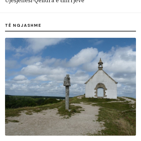
Ujësjellësi-Qendra e thirrjeve
TË NGJASHME