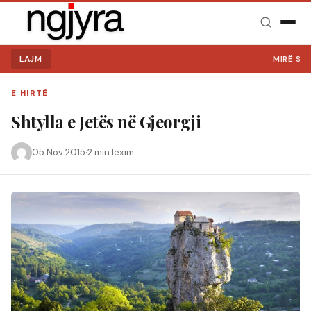
LAJM
MIRË SE VINI
E HIRTË
Shtylla e Jetës në Gjeorgji
05 Nov 2015
·
2 min lexim