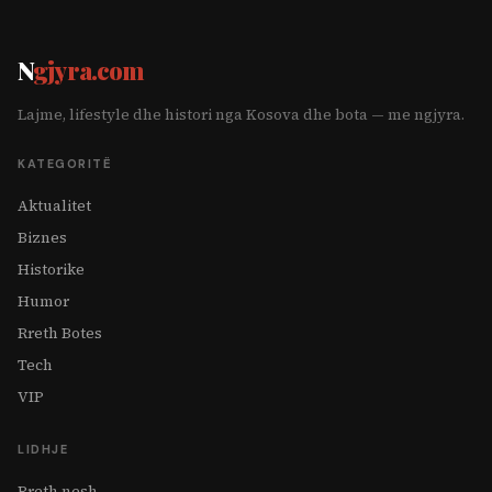
N
gjyra.com
Lajme, lifestyle dhe histori nga Kosova dhe bota — me ngjyra.
KATEGORITË
Aktualitet
Biznes
Historike
Humor
Rreth Botes
Tech
VIP
LIDHJE
Rreth nesh