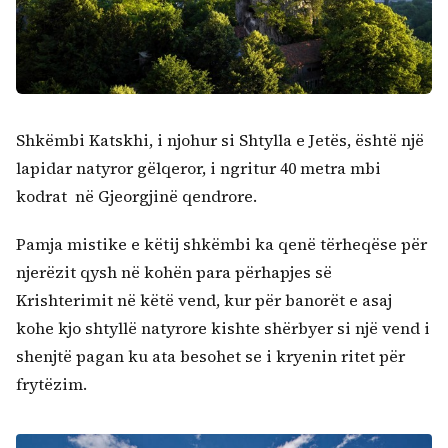
Shkëmbi Katskhi, i njohur si Shtylla e Jetës, është një
lapidar natyror gëlqeror, i ngritur 40 metra mbi
kodrat në Gjeorgjinë qendrore.
Pamja mistike e këtij shkëmbi ka qenë tërheqëse për
njerëzit qysh në kohën para përhapjes së
Krishterimit në këtë vend, kur për banorët e asaj
kohe kjo shtyllë natyrore kishte shërbyer si një vend i
shenjtë pagan ku ata besohet se i kryenin ritet për
frytëzim.
Kërko: