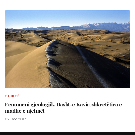
E HIRTË
Fenomeni gjeologjik, Dasht-e Kavir, shkretëtira e
madhe e njelmët
02 Dec 2017