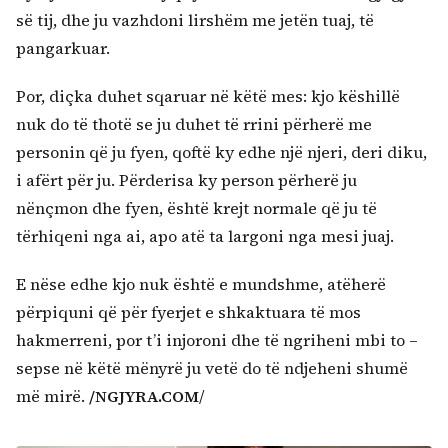
së tij, dhe ju vazhdoni lirshëm me jetën tuaj, të
pangarkuar.
Por, diçka duhet sqaruar në këtë mes: kjo këshillë
nuk do të thotë se ju duhet të rrini përherë me
personin që ju fyen, qoftë ky edhe një njeri, deri diku,
i afërt për ju. Përderisa ky person përherë ju
nënçmon dhe fyen, është krejt normale që ju të
tërhiqeni nga ai, apo atë ta largoni nga mesi juaj.
E nëse edhe kjo nuk është e mundshme, atëherë
përpiquni që për fyerjet e shkaktuara të mos
hakmerreni, por t’i injoroni dhe të ngriheni mbi to –
sepse në këtë mënyrë ju vetë do të ndjeheni shumë
më mirë.
/NGJYRA.COM
/