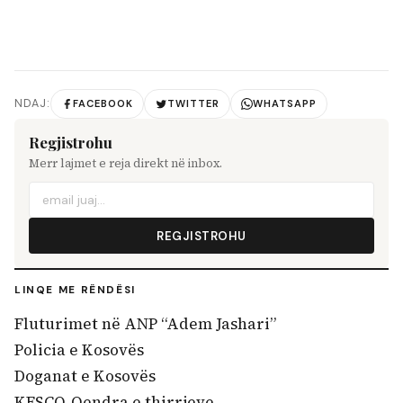
NDAJ:
FACEBOOK
TWITTER
WHATSAPP
Regjistrohu
Merr lajmet e reja direkt në inbox.
REGJISTROHU
LINQE ME RËNDËSI
Fluturimet në ANP “Adem Jashari”
Policia e Kosovës
Doganat e Kosovës
KESCO-Qendra e thirrjeve