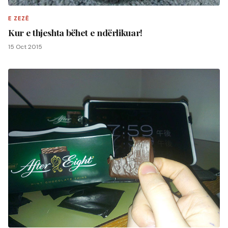
E ZEZË
Kur e thjeshta bëhet e ndërlikuar!
15 Oct 2015