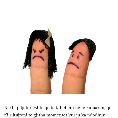
Një hap tjetër është që të ktheheni në të kaluarën, që
t’i rikujtoni të gjitha momentet kur ju ka ndodhur