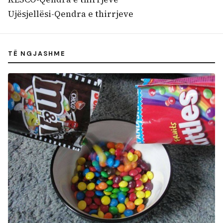
Ujësjellësi-Qendra e thirrjeve
TË NGJASHME