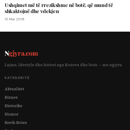
Ushqimet më të rrezikshme në botë, që mund të
shkaktojnë dhe vdekjen
15 Mar 2018
N
gjyra.com
Lajme, lifestyle dhe histori nga Kosova dhe bota — me ngjyra.
KATEGORITË
Aktualitet
Biznes
Historike
Humor
Rreth Botes