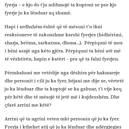
fyerja – e kjo do t’ju ndihmojë ta kuptoni se pse kjo
fyerje ju ka lënduar aq shumë.
Hapi i ardhshëm është që të mësoni t’u ikni
reaksioneve të zakonshme karshi fyerjes (hidhërimi,
sharja, britma, sarkazma, dhuna…). Përpiquni të mos
i bëni asnjë nga këto gjëra. Përpiquni ta bëni atë më
të vështirën, hapin e katërt – pra që ta falni fyerjen.
Përmbahuni me vetëdije nga dëshira për hakmarrje
dhe personit i cili ju ka fyer, bëjani me dije se, vërtetë
ju ka lënduar dhe ta kuptojë se ka gabuar, t’i vije keq
për këtë dhe të mësojë të jetë më i kujdesshëm. Dhe
çfarë arrini me këtë?
Arrini që ta ngrini veten mbi personin që ju ka fyer.
Fyerja i kthehet atij që ju ka lënduar dhe ndërgjegjes