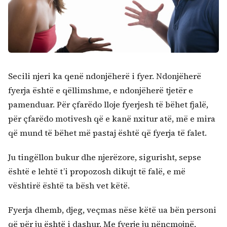
Secili njeri ka qenë ndonjëherë i fyer. Ndonjëherë
Kërko:
fyerja është e qëllimshme, e ndonjëherë tjetër e
pamenduar. Për çfarëdo lloje fyerjesh të bëhet fjalë,
për çfarëdo motivesh që e kanë nxitur atë, më e mira
që mund të bëhet më pastaj është që fyerja të falet.
Ju tingëllon bukur dhe njerëzore, sigurisht, sepse
është e lehtë t’i propozosh dikujt të falë, e më
vështirë është ta bësh vet këtë.
Fyerja dhemb, djeg, veçmas nëse këtë ua bën personi
që për ju është i dashur. Me fyerje ju nënçmojnë,