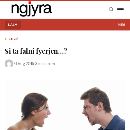
LAJM
MIRË SE 
E ZEZË
Si ta falni fyerjen…?
31 Aug 2015
·
3 min lexim