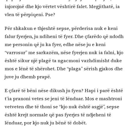
injorojnë dhe kjo vërtet vështirë falet. Megjithatë, ia
vlen të përpiqeni. Pse?
Për shkakun e thjeshtë sepse, përderisa nuk e keni
falur fyerjen, ju ndiheni të fyer. Dhe çfarëdo që ndodh
me personin që ju ka fyer, edhe nëse ju e keni
“varrosur” me sarkazëm, nëse fyerjen nuk ia falni, kjo
është sikur një plagë ta ngacmoni vazhdimisht duke
mos e lënë të shërohet. Dhe “plaga” sërish gjakos dhe
juve ju dhemb prapë.
E çfarë të bëni nëse dikush ju fyen? Hapi i parë është
t’ia pranoni vetes se jeni të lënduar. Mos e mashtroni
vetveten dhe të thoni se “kjo nuk është asgjë”, sepse
është krejt normale që pas fyerjes të ndjeheni të
lënduar, por kjo nuk ju bënë të dobët.