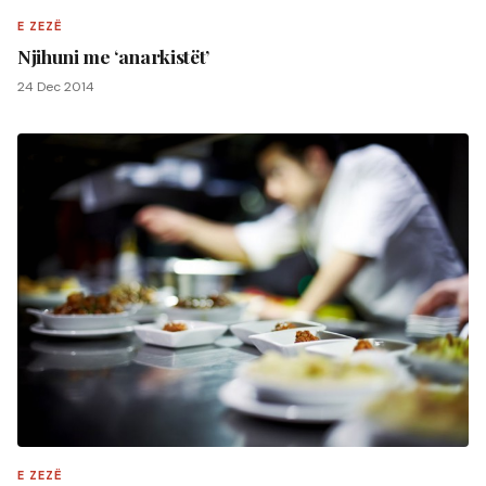
E ZEZË
Njihuni me ‘anarkistët’
24 Dec 2014
E ZEZË