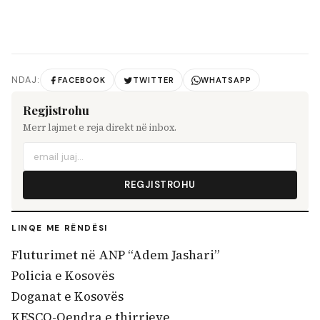
NDAJ:
FACEBOOK
TWITTER
WHATSAPP
Regjistrohu
Merr lajmet e reja direkt në inbox.
REGJISTROHU
LINQE ME RËNDËSI
Fluturimet në ANP “Adem Jashari”
Policia e Kosovës
Doganat e Kosovës
KESCO-Qendra e thirrjeve