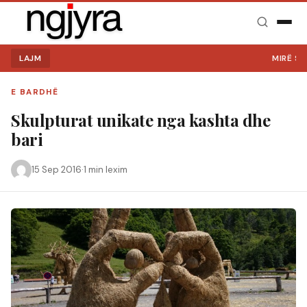
LAJM
MIRË SE VIN
E BARDHË
Skulpturat unikate nga kashta dhe
bari
15 Sep 2016
·
1 min lexim