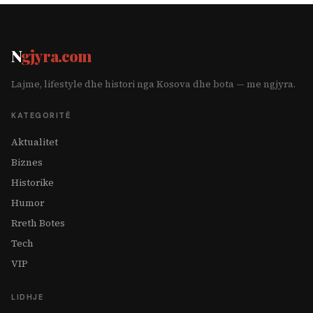
N
gjyra.com
Lajme, lifestyle dhe histori nga Kosova dhe bota — me ngjyra.
KATEGORITË
Aktualitet
Biznes
Historike
Humor
Rreth Botes
Tech
VIP
LIDHJE