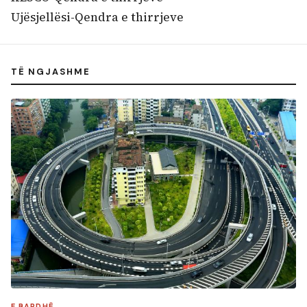
Ujësjellësi-Qendra e thirrjeve
TË NGJASHME
E BARDHË