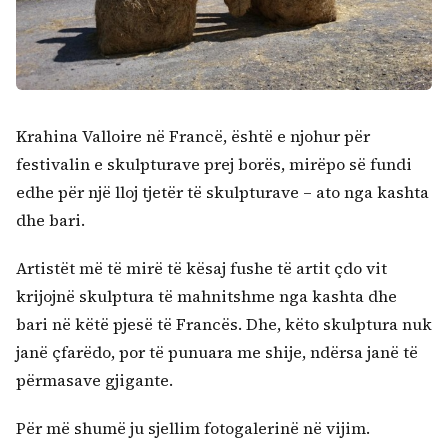
Krahina Valloire në Francë, është e njohur për
festivalin e skulpturave prej borës, mirëpo së fundi
edhe për një lloj tjetër të skulpturave – ato nga kashta
dhe bari.
Artistët më të mirë të kësaj fushe të artit çdo vit
krijojnë skulptura të mahnitshme nga kashta dhe
bari në këtë pjesë të Francës. Dhe, këto skulptura nuk
janë çfarëdo, por të punuara me shije, ndërsa janë të
Kërko:
përmasave gjigante.
Për më shumë ju sjellim fotogalerinë në vijim.