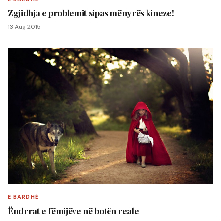
Zgjidhja e problemit sipas mënyrës kineze!
13 Aug 2015
E BARDHË
Ëndrrat e fëmijëve në botën reale