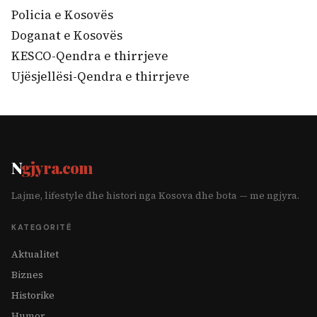
Policia e Kosovës
Doganat e Kosovës
KESCO-Qendra e thirrjeve
Ujësjellësi-Qendra e thirrjeve
N
gjyra.com
Lajme, lifestyle dhe histori nga Kosova dhe bota — me ngjyra.
KATEGORITË
Aktualitet
Biznes
Historike
Humor