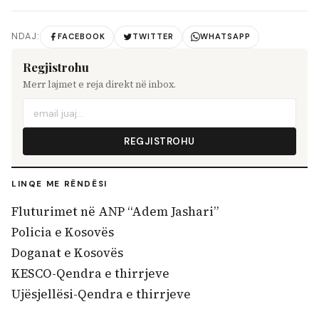
NDAJ:
FACEBOOK
TWITTER
WHATSAPP
Regjistrohu
Merr lajmet e reja direkt në inbox.
REGJISTROHU
LINQE ME RËNDËSI
Fluturimet në ANP “Adem Jashari”
Policia e Kosovës
Doganat e Kosovës
KESCO-Qendra e thirrjeve
Ujësjellësi-Qendra e thirrjeve