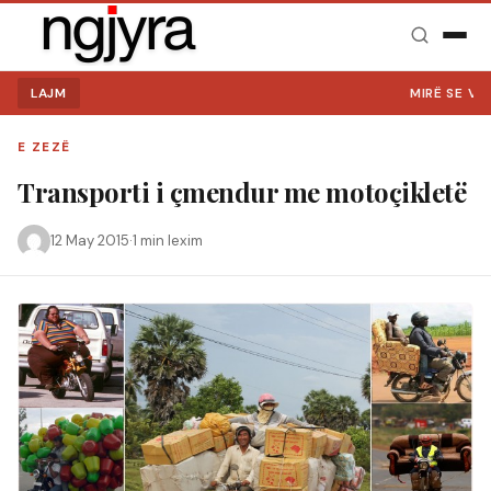
LAJM
MIRË SE VINI NË NGJYR
E ZEZË
Transporti i çmendur me motoçikletë
12 May 2015
·
1 min lexim