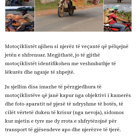
Motoçiklistët njihen si njerëz të veçantë që pëlqejnë
jetën e shfrenuar. Megjithatë, jo të gjithë
motoçiklistët identifikohen me veshmbathje të
lëkurës dhe ngasje të shpejtë.
Ju sjellim disa imazhe të përzgjedhura të
motoçiklistëve që janë kapur nga objektivi i kamerës
dhe foto-aparatit në pjesë të ndryshme të botës, të
cilët vërtetë duken të krisur (nga nevoja), sidomos
kur mjetin e tyre me dy rrota e shfrytëzojnë për
transport të gjësendeve apo dhe njerëzve të tjerë.