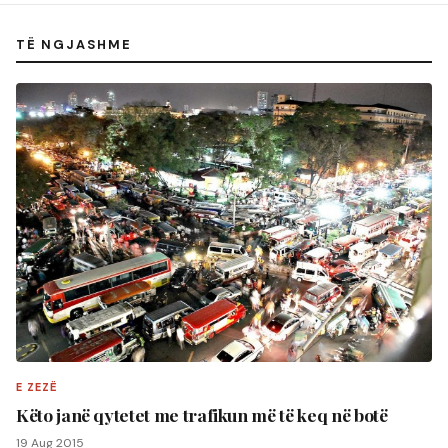
TË NGJASHME
E ZEZË
Këto janë qytetet me trafikun më të keq në botë
19 Aug 2015