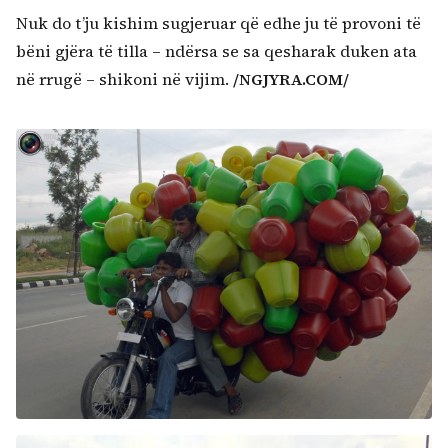
Nuk do t’ju kishim sugjeruar që edhe ju të provoni të
bëni gjëra të tilla – ndërsa se sa qesharak duken ata
në rrugë – shikoni në vijim.
/NGJYRA.COM/