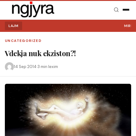
LAJM
MIRË SE
UNCATEGORIZED
Vdekja nuk ekziston?!
14 Sep 2014
·
3 min lexim