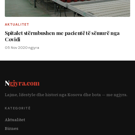
AKTUALITET
Spitalet stërmbushen me pacientë të sëmurë nga
Covidi
05 Nov 2020
·
ngjyra
N
gjyra.com
Lajme, lifestyle dhe histori nga Kosova dhe bota — me ngjyra.
KATEGORITË
Aktualitet
Biznes