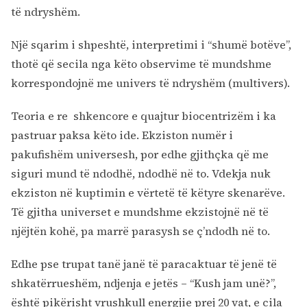
të ndryshëm.
Një sqarim i shpeshtë, interpretimi i “shumë botëve”,
thotë që secila nga këto observime të mundshme
korrespondojnë me univers të ndryshëm (multivers).
Teoria e re shkencore e quajtur biocentrizëm i ka
pastruar paksa këto ide. Ekziston numër i
pakufishëm universesh, por edhe gjithçka që me
siguri mund të ndodhë, ndodhë në to. Vdekja nuk
ekziston në kuptimin e vërtetë të këtyre skenarëve.
Të gjitha universet e mundshme ekzistojnë në të
njëjtën kohë, pa marrë parasysh se ç’ndodh në to.
Edhe pse trupat tanë janë të paracaktuar të jenë të
shkatërrueshëm, ndjenja e jetës – “Kush jam unë?”,
është pikërisht vrushkull energjie prej 20 vat, e cila