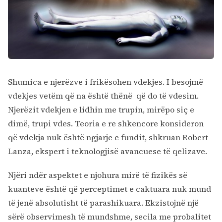
Kërko:
Shumica e njerëzve i frikësohen vdekjes. I besojmë
vdekjes vetëm që na është thënë që do të vdesim.
Njerëzit vdekjen e lidhin me trupin, mirëpo siç e
dimë, trupi vdes. Teoria e re shkencore konsideron
që vdekja nuk është ngjarje e fundit, shkruan Robert
Lanza, ekspert i teknologjisë avancuese të qelizave.
Njëri ndër aspektet e njohura mirë të fizikës së
kuanteve është që perceptimet e caktuara nuk mund
të jenë absolutisht të parashikuara. Ekzistojnë një
sërë observimesh të mundshme, secila me probalitet