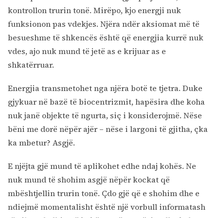
kontrollon trurin tonë. Mirëpo, kjo energji nuk
funksionon pas vdekjes. Njëra ndër aksiomat më të
besueshme të shkencës është që energjia kurrë nuk
vdes, ajo nuk mund të jetë as e krijuar as e
shkatërruar.
Energjia transmetohet nga njëra botë te tjetra. Duke
gjykuar në bazë të biocentrizmit, hapësira dhe koha
nuk janë objekte të ngurta, siç i konsiderojmë. Nëse
bëni me dorë nëpër ajër – nëse i largoni të gjitha, çka
ka mbetur? Asgjë.
E njëjta gjë mund të aplikohet edhe ndaj kohës. Ne
nuk mund të shohim asgjë nëpër kockat që
mbështjellin trurin tonë. Çdo gjë që e shohim dhe e
ndiejmë momentalisht është një vorbull informatash