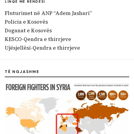
LINQE ME RËNDËSI
Fluturimet në ANP “Adem Jashari”
Policia e Kosovës
Doganat e Kosovës
KESCO-Qendra e thirrjeve
Ujësjellësi-Qendra e thirrjeve
TË NGJASHME