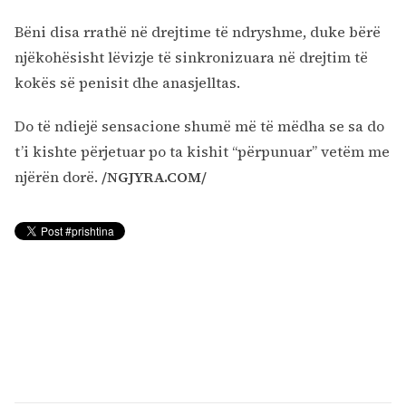
Bëni disa rrathë në drejtime të ndryshme, duke bërë
njëkohësisht lëvizje të sinkronizuara në drejtim të
kokës së penisit dhe anasjelltas.
Do të ndiejë sensacione shumë më të mëdha se sa do
t’i kishte përjetuar po ta kishit “përpunuar” vetëm me
njërën dorë.
/NGJYRA.COM/