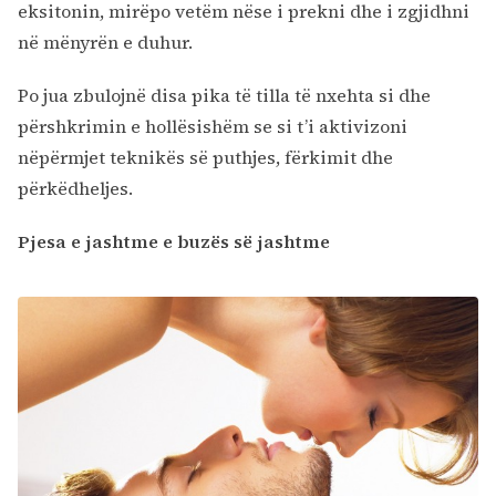
eksitonin, mirëpo vetëm nëse i prekni dhe i zgjidhni
në mënyrën e duhur.
Po jua zbulojnë disa pika të tilla të nxehta si dhe
përshkrimin e hollësishëm se si t’i aktivizoni
nëpërmjet teknikës së puthjes, fërkimit dhe
përkëdheljes.
Pjesa e jashtme e buzës së jashtme