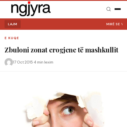
LAJM
MIRË SE VINI
E KUQE
Zbuloni zonat erogjene të mashkullit
17 Oct 2015
·
4 min lexim