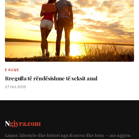
E KUQE
Rregulla të rëndësishme të seksit anal
27 Oct 2015
N
gjyra.com
Lajme, lifestyle dhe histori nga Kosova dhe bota — me ngjyra.