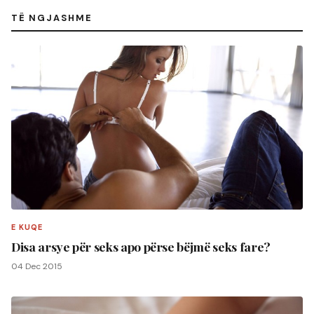
TË NGJASHME
E KUQE
Disa arsye për seks apo përse bëjmë seks fare?
04 Dec 2015