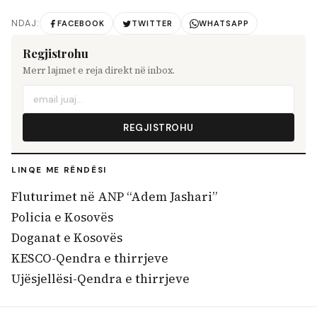
NDAJ:
FACEBOOK
TWITTER
WHATSAPP
Regjistrohu
Merr lajmet e reja direkt në inbox.
REGJISTROHU
LINQE ME RËNDËSI
Fluturimet në ANP “Adem Jashari”
Policia e Kosovës
Doganat e Kosovës
KESCO-Qendra e thirrjeve
Ujësjellësi-Qendra e thirrjeve