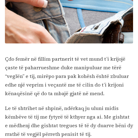
Çdo femër në fillim partnerit të vet mund t’i krijojë
çaste të paharrueshme duke manipuluar me tërë
“veglën” e tij, mirëpo para pak kohësh është zbuluar
edhe një veprim i veçantë me të cilin do t’i krijoni
kënaqësinë që do ta mbajë gjatë në mend.
Le të shtrihet në shpinë, ndërkaq ju uluni midis
këmbëve të tij me fytyrë të kthyer nga ai. Me gishtat
e mëdhenj dhe gishtat tregues të të dy duarve bëni dy
rrathë të vegjël përreth penisit të tij.