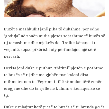
Buzët e mashkullit janë pika të dukshme, por edhe
“goditja” në zonën midis pjesës së jashtme të buzës së
tij të poshtme dhe mjekrës do t’i sillte kënaqësi të
veçantë, sepse pikërisht aty përfundojnë një sërë
nervash.
Derisa jeni duke e puthur, “thithni” pjesën e poshtme
të buzës së tij dhe me gjuhën tuaj kaloni disa
milimetra nën të. Veprimi i tillë stimulon tërë zonën
erogjene dhe do ta sjellë në kulmin e kënaqësisë së
tij.
Duke e mbajtur këtë pjesë të buzës së tij brenda gojës