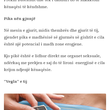
kënaqësi të këndshme.
Pika nën gjunjë
Në mesin e gjurit, midis thembrës dhe gjurit të tij,
gjendet pika e madhësisë së gjurmës së gishtit e cila
është një potencial i madh zone erogjene.
Kjo pikë është e lidhur direkt me organet seksuale,
ndërkaq me prekjen e saj do të lironi energjinë e cila
krijon ndjenjë kënaqësie.
“Vegla” e tij