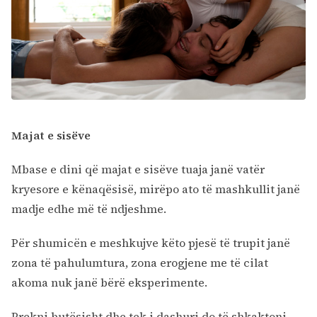
Majat e sisëve
Mbase e dini që majat e sisëve tuaja janë vatër
kryesore e kënaqësisë, mirëpo ato të mashkullit janë
madje edhe më të ndjeshme.
Për shumicën e meshkujve këto pjesë të trupit janë
zona të pahulumtura, zona erogjene me të cilat
akoma nuk janë bërë eksperimente.
Prekni butësisht dhe tek i dashuri do të shkaktoni