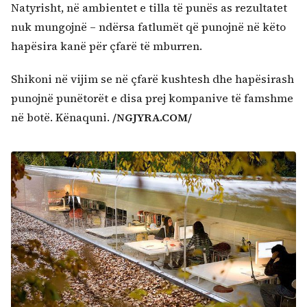
Natyrisht, në ambientet e tilla të punës as rezultatet
nuk mungojnë – ndërsa fatlumët që punojnë në këto
hapësira kanë për çfarë të mburren.
Shikoni në vijim se në çfarë kushtesh dhe hapësirash
punojnë punëtorët e disa prej kompanive të famshme
në botë. Kënaquni.
/NGJYRA.COM/
Kërko: