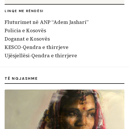
LINQE ME RËNDËSI
Fluturimet në ANP “Adem Jashari”
Policia e Kosovës
Doganat e Kosovës
KESCO-Qendra e thirrjeve
Ujësjellësi-Qendra e thirrjeve
TË NGJASHME