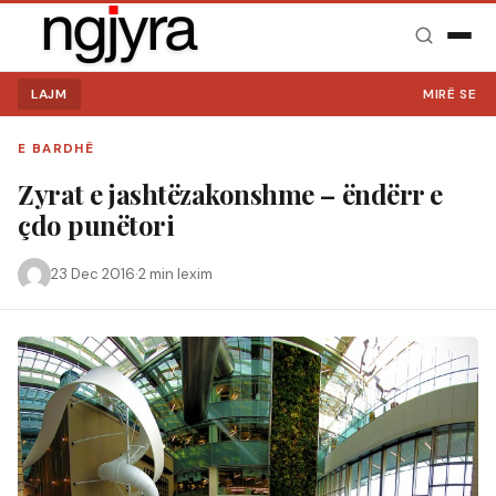
LAJM
MIRË SE VINI NË 
E BARDHË
Zyrat e jashtëzakonshme – ëndërr e
çdo punëtori
23 Dec 2016
·
2 min lexim