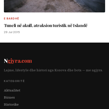
E BARDHË
Tuneli në akull, atraksion turistik në Islandë
29 Jul 2015
N
gjyra.com
Lajme, lifestyle dhe histori nga Kosova dhe bota — me ngjyra.
KATEGORITË
Aktualitet
Biznes
Historike