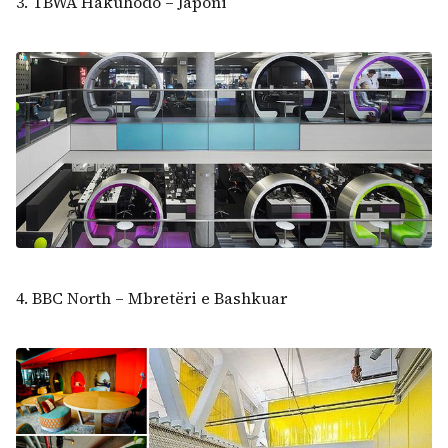
3. TBWA Hakuhodo – Japoni
4. BBC North – Mbretëri e Bashkuar