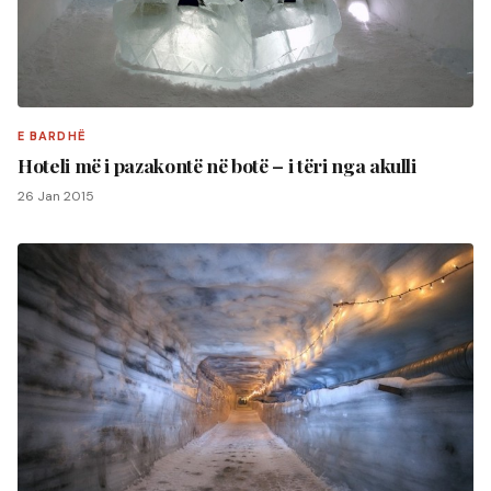
E BARDHË
Hoteli më i pazakontë në botë – i tëri nga akulli
26 Jan 2015