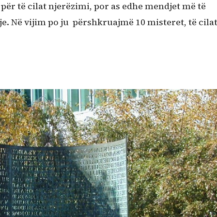
për të cilat njerëzimi, por as edhe mendjet më të
e. Në vijim po ju përshkruajmë 10 misteret, të cila