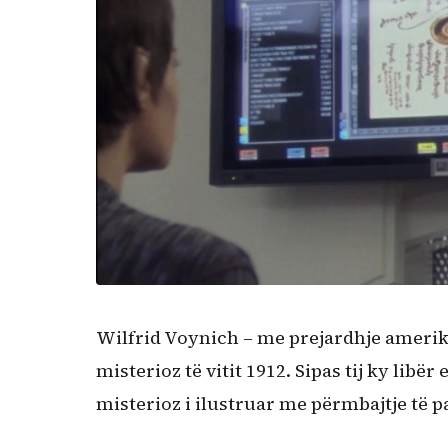
Wilfrid Voynich – me prejardhje amerika
misterioz të vitit 1912. Sipas tij ky lib
misterioz i ilustruar me përmbajtje të p