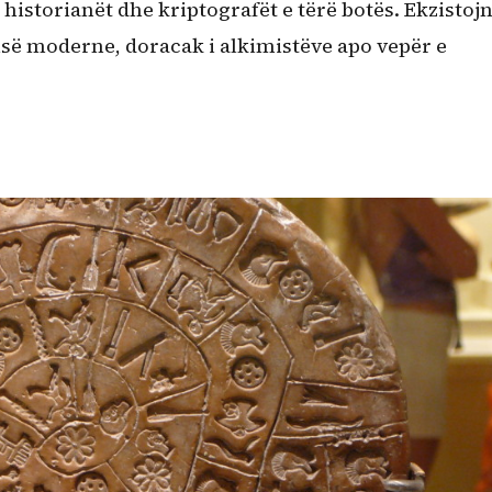
 historianët dhe kriptografët e tërë botës. Ekzistoj
ësisë moderne, doracak i alkimistëve apo vepër e