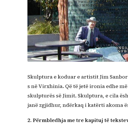
Skulptura e koduar e artistit Jim Sanborn
s në Virxhinia. Që të jetë ironia edhe m
skulpturës së Jimit. Skulptura, e cila ë
janë zgjidhur, ndërkaq i katërti akoma ë
2. Përmbledhja me tre kapituj të tekste