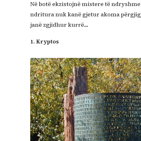
Në botë ekzistojnë mistere të ndryshme 
ndritura nuk kanë gjetur akoma përgjigj
janë zgjidhur kurrë…
1. Kryptos