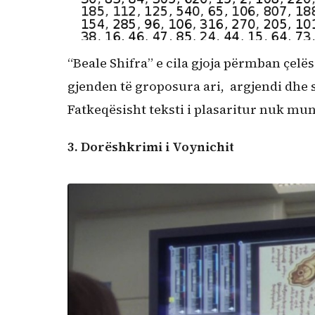
“Beale Shifra” e cila gjoja përmban çelës
gjenden të groposura ari, argjendi dhe st
Fatkeqësisht teksti i plasaritur nuk mun
3. Dorëshkrimi i Voynichit