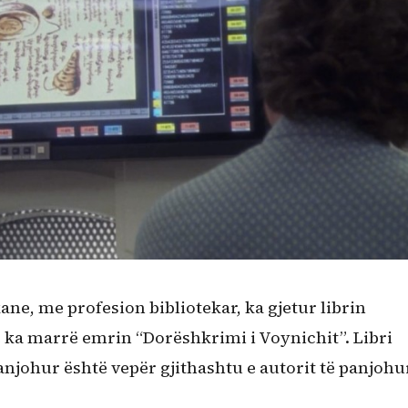
ne, me profesion bibliotekar, ka gjetur librin
ër e ka marrë emrin “Dorëshkrimi i Voynichit”. Libri
anjohur është vepër gjithashtu e autorit të panjohu