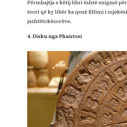
Përmbajtja e këtij libri është enigmë për
teori që ky libër ka qenë fillimi i mjek
jashtëtokësorëve.
4. Disku nga Phaistosi