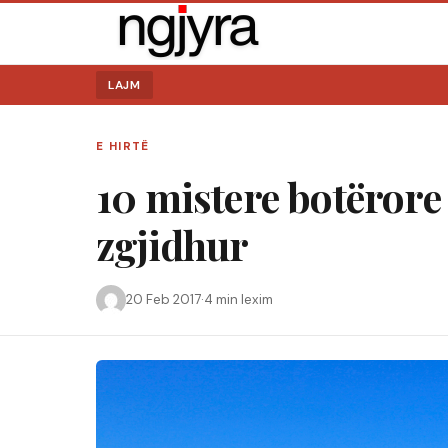
LAJM
E HIRTË
10 mistere botërore 
zgjidhur
20 Feb 2017
·
4 min lexim