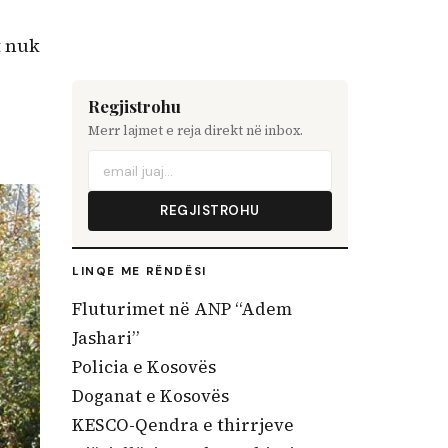
t nuk
Regjistrohu
Merr lajmet e reja direkt në inbox.
REGJISTROHU
LINQE ME RËNDËSI
Fluturimet në ANP “Adem
Jashari”
Policia e Kosovës
Doganat e Kosovës
KESCO-Qendra e thirrjeve