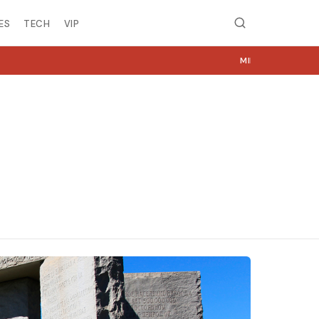
ES
TECH
VIP
MIRË SE VINI NË NGJYRA.COM