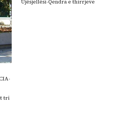
Ujësjellësi-Qendra e thirrjeve
 CIA-
 tri