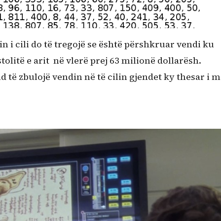
in i cili do të tregojë se është përshkruar vendi ku
olitë e arit në vlerë prej 63 milionë dollarësh.
d të zbulojë vendin në të cilin gjendet ky thesar i 