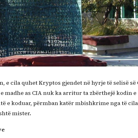
, e cila quhet Kryptos gjendet në hyrje të selisë së
ë e madhe as CIA nuk ka arritur ta zbërthejë kodin e
shtë e koduar, përmban katër mbishkrime nga të cilat
shtë mister.
ve