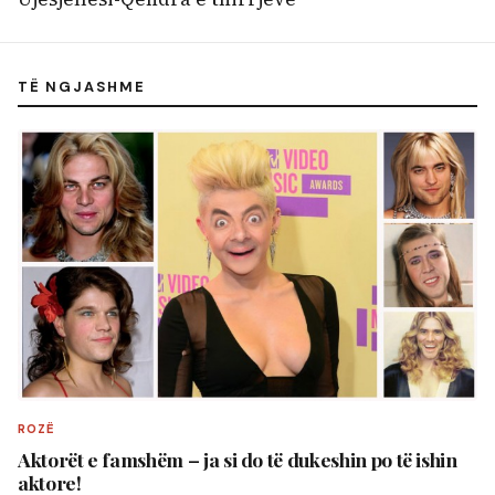
TË NGJASHME
ROZË
Aktorët e famshëm – ja si do të dukeshin po të ishin
aktore!