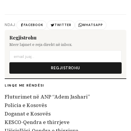
NDAJ:
FACEBOOK
TWITTER
WHATSAPP
Regjistrohu
Merr lajmet e reja direkt në inbox.
REGJISTROHU
LINQE ME RËNDËSI
Fluturimet në ANP “Adem Jashari”
Policia e Kosovës
Doganat e Kosovës
KESCO-Qendra e thirrjeve
Ujësjellësi-Qendra e thirrjeve