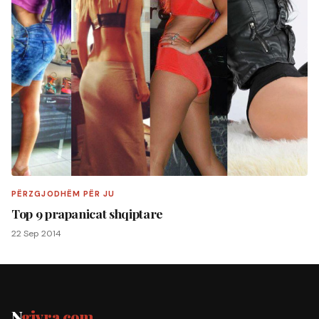
PËRZGJODHËM PËR JU
Top 9 prapanicat shqiptare
22 Sep 2014
N
gjyra.com