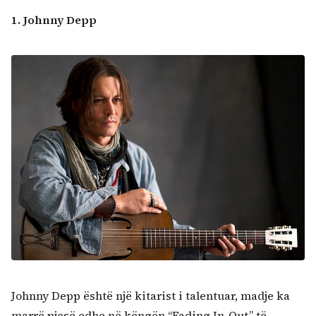
Kërko:
1. Johnny Depp
Johnny Depp është një kitarist i talentuar, madje ka
marrë pjesë edhe në këngën “Fading In-Out” të