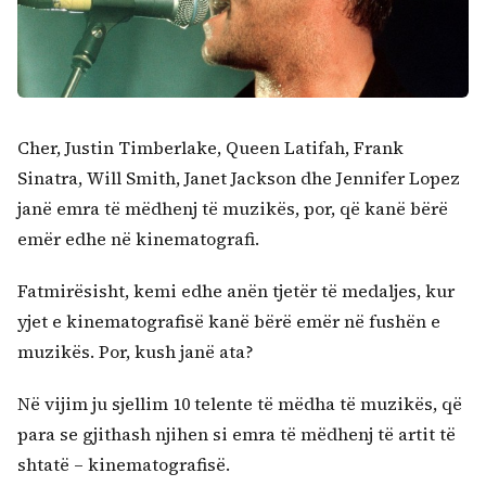
Cher, Justin Timberlake, Queen Latifah, Frank
Sinatra, Will Smith, Janet Jackson dhe Jennifer Lopez
janë emra të mëdhenj të muzikës, por, që kanë bërë
emër edhe në kinematografi.
Fatmirësisht, kemi edhe anën tjetër të medaljes, kur
yjet e kinematografisë kanë bërë emër në fushën e
muzikës. Por, kush janë ata?
Në vijim ju sjellim 10 telente të mëdha të muzikës, që
para se gjithash njihen si emra të mëdhenj të artit të
shtatë – kinematografisë.