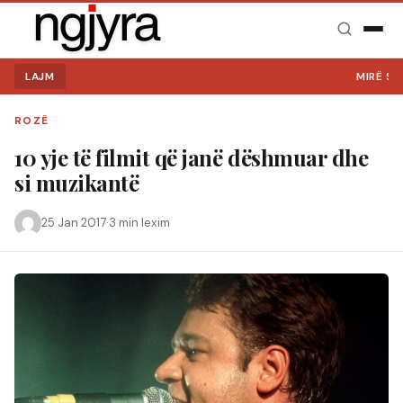
LAJM
MIRË SE VIN
ROZË
10 yje të filmit që janë dëshmuar dhe
si muzikantë
25 Jan 2017
·
3 min lexim