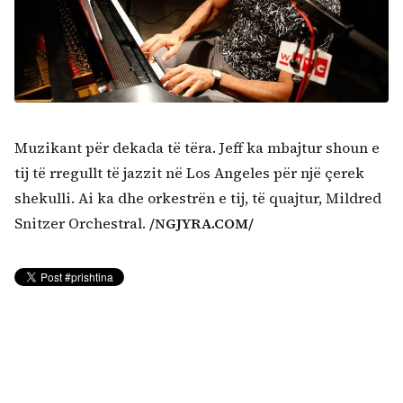
Muzikant për dekada të tëra. Jeff ka mbajtur shoun e
tij të rregullt të jazzit në Los Angeles për një çerek
shekulli. Ai ka dhe orkestrën e tij, të quajtur, Mildred
Snitzer Orchestral.
/NGJYRA.COM/