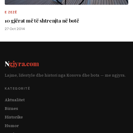
E ZEZË
10 gjërat më të shtrenjta në botë
27 Oct 2014
N
gjyra.com
Lajme, lifestyle dhe histori nga Kosova dhe bota — me ngjyra.
KATEGORITË
Aktualitet
Biznes
Historike
Humor