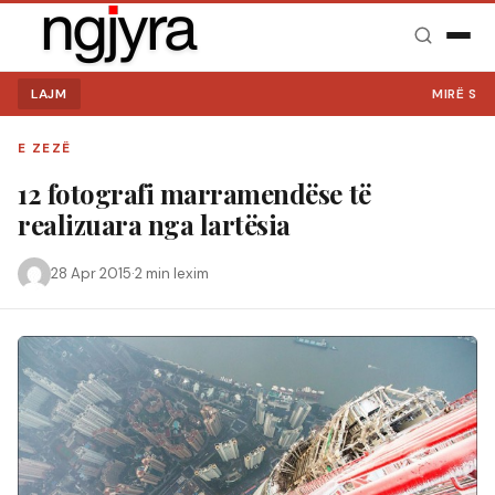
LAJM
MIRË SE VINI
E ZEZË
12 fotografi marramendëse të
realizuara nga lartësia
28 Apr 2015
·
2 min lexim