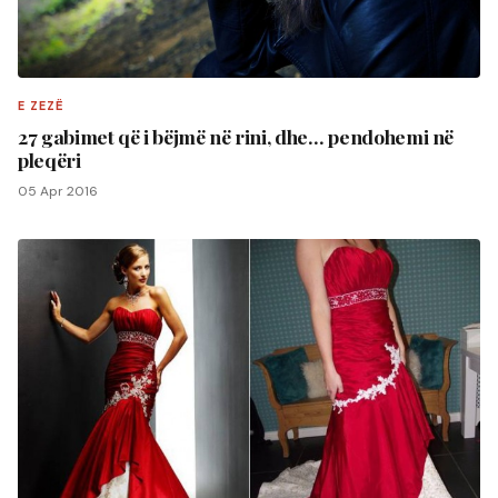
E ZEZË
27 gabimet që i bëjmë në rini, dhe… pendohemi në
pleqëri
05 Apr 2016