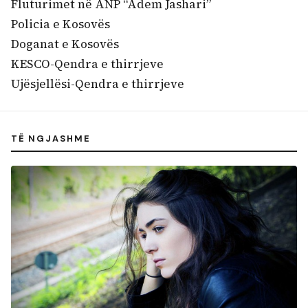
Fluturimet në ANP “Adem Jashari”
Policia e Kosovës
Doganat e Kosovës
KESCO-Qendra e thirrjeve
Ujësjellësi-Qendra e thirrjeve
TË NGJASHME