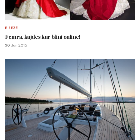
E ZEZË
Femra, kujdes kur blini online!
30 Jun 2015