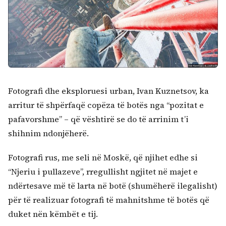
Fotografi dhe eksploruesi urban, Ivan Kuznetsov, ka
arritur të shpërfaqë copëza të botës nga “pozitat e
pafavorshme” – që vështirë se do të arrinim t’i
shihnim ndonjëherë.
Fotografi rus, me seli në Moskë, që njihet edhe si
“Njeriu i pullazeve”, rregullisht ngjitet në majet e
ndërtesave më të larta në botë (shumëherë ilegalisht)
për të realizuar fotografi të mahnitshme të botës që
duket nën këmbët e tij.
Kërko: