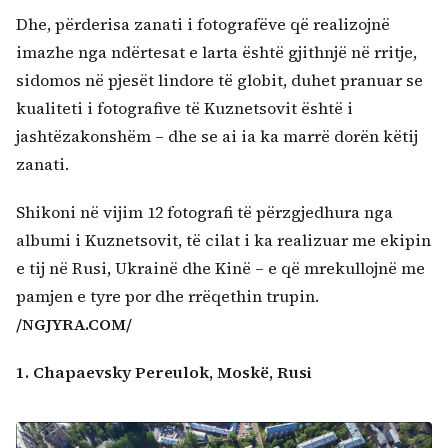
Dhe, përderisa zanati i fotografëve që realizojnë
imazhe nga ndërtesat e larta është gjithnjë në rritje,
sidomos në pjesët lindore të globit, duhet pranuar se
kualiteti i fotografive të Kuznetsovit është i
jashtëzakonshëm – dhe se ai ia ka marrë dorën këtij
zanati.
Shikoni në vijim 12 fotografi të përzgjedhura nga
albumi i Kuznetsovit, të cilat i ka realizuar me ekipin
e tij në Rusi, Ukrainë dhe Kinë – e që mrekullojnë me
pamjen e tyre por dhe rrëqethin trupin.
/NGJYRA.COM/
1. Chapaevsky Pereulok, Moskë, Rusi