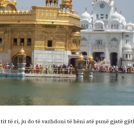
it të ri, ju do të vazhdoni të bëni atë punë gjatë gji