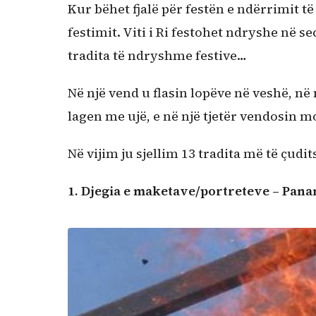
Kur bëhet fjalë për festën e ndërrimit t
festimit. Viti i Ri festohet ndryshe në s
tradita të ndryshme festive…
Në një vend u flasin lopëve në veshë, në 
lagen me ujë, e në një tjetër vendosin 
Në vijim ju sjellim 13 tradita më të çudits
1.
Djegia e maketave/portreteve – Pan