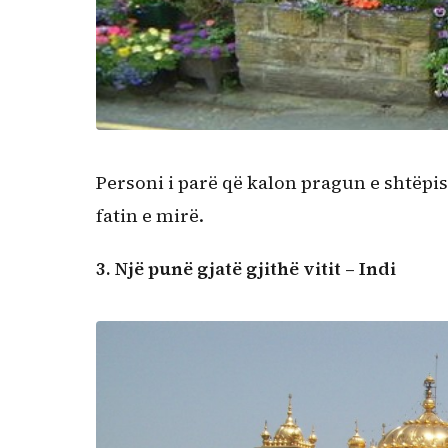
Personi i parë që kalon pragun e shtëpisë
fatin e mirë.
3.
Një punë gjatë gjithë vitit – Indi