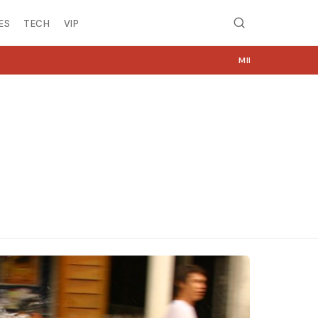
ES
TECH
VIP
MIRË SE VINI NË NGJYRA.COM