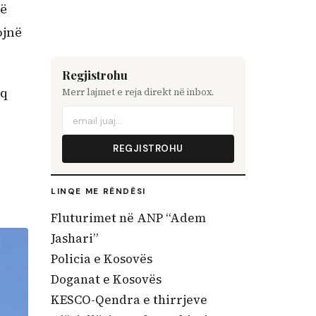
të
ojnë
Regjistrohu
aq
Merr lajmet e reja direkt në inbox.
REGJISTROHU
LINQE ME RËNDËSI
Fluturimet në ANP “Adem
Jashari”
Policia e Kosovës
Doganat e Kosovës
KESCO-Qendra e thirrjeve