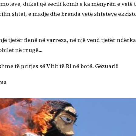
ë moteve, duket që secili komb e ka mënyrën e vetë 
ecilin shtet, e madje dhe brenda vetë shteteve ekzist
një tjetër flenë në varreza, në një vend tjetër ndërk
mobilet në rrugë…
hme të pritjes së Vitit të Ri në botë. Gëzuar!!!
ama