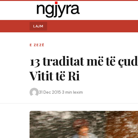
LAJM
E ZEZË
13 traditat më të çud
Vitit të Ri
31 Dec 2015
·
3 min lexim