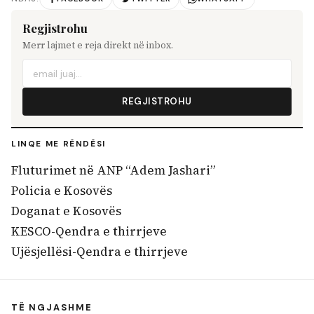
Regjistrohu
Merr lajmet e reja direkt në inbox.
REGJISTROHU
LINQE ME RËNDËSI
Fluturimet në ANP “Adem Jashari”
Policia e Kosovës
Doganat e Kosovës
KESCO-Qendra e thirrjeve
Ujësjellësi-Qendra e thirrjeve
TË NGJASHME