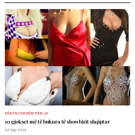
PËRZGJODHËM PËR JU
10 gjokset më të bukura të showbizit shqiptar
24 Sep 2014