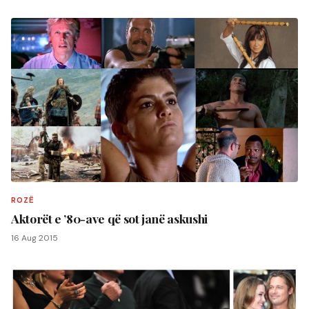
ROZË
Aktorët e ’80-ave që sot janë askushi
16 Aug 2015