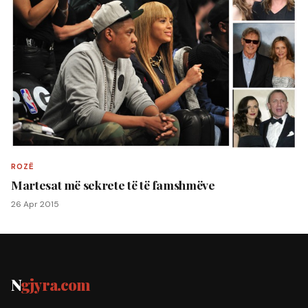
ROZË
Martesat më sekrete të të famshmëve
26 Apr 2015
N
gjyra.com