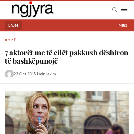
LAJM
MIRË SE VINI
ROZË
7 aktorët me të cilët pakkush dëshiron
të bashkëpunojë
23 Oct 2015
·
1 min lexim