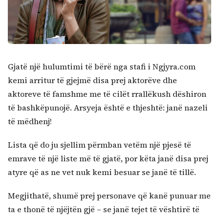
Gjatë një hulumtimi të bërë nga stafi i Ngjyra.com
kemi arritur të gjejmë disa prej aktorëve dhe
aktoreve të famshme me të cilët rrallëkush dëshiron
të bashkëpunojë. Arsyeja është e thjeshtë: janë nazeli
të mëdhenj!
Lista që do ju sjellim përmban vetëm një pjesë të
emrave të një liste më të gjatë, por këta janë disa prej
atyre që as ne vet nuk kemi besuar se janë të tillë.
Kërko:
Megjithatë, shumë prej personave që kanë punuar me
ta e thonë të njëjtën gjë – se janë tejet të vështirë të