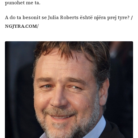
punohet me ta.
A do ta besonit se Julia Roberts është njëra prej tyre?
/
NGJYRA.COM
/