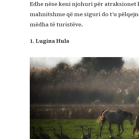
Edhe nëse keni njohuri për atraksionet k
mahnitshme që me siguri do t’u pëlqejn
mëdha të turistëve.
1.
Lugina Hula