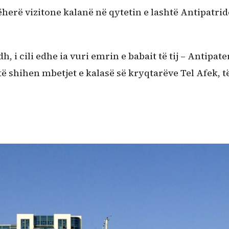
herë vizitone kalanë në qytetin e lashtë Antipatrid
, i cili edhe ia vuri emrin e babait të tij – Antipate
 shihen mbetjet e kalasë së kryqtarëve Tel Afek, t