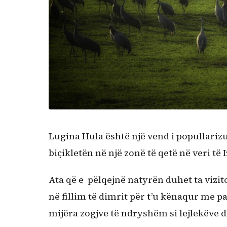
Lugina Hula është një vend i popullarizu
biçikletën në një zonë të qetë në veri të
Ata që e pëlqejnë natyrën duhet ta vizit
në fillim të dimrit për t’u kënaqur me p
mijëra zogjve të ndryshëm si lejlekëve 