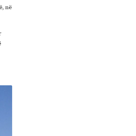
ë, në
r
ë