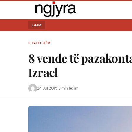
LAJM
E GJELBËR
8 vende të pazakonta
Izrael
24 Jul 2015
·
3 min lexim