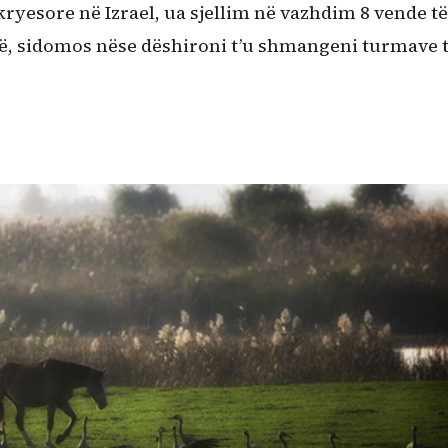
ryesore në Izrael, ua sjellim në vazhdim 8 vende të
ë, sidomos nëse dëshironi t’u shmangeni turmave 