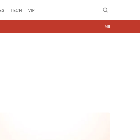
ES
TECH
VIP
MIRË SE VINI NË NGJYRA.COM