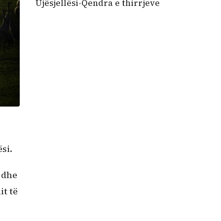
Ujësjellësi-Qendra e thirrjeve
si.
 dhe
it të