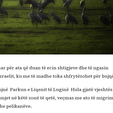
ar për ata që duan të ecin shtigjeve dhe të ngasin
 Izraelit, ku me të madhe toka shfrytëzohet për bujqë
ojnë Parkun e Liqenit të Luginë Hula gjatë vjeshtës
amjet në këtë zonë të qetë, veçmas me ato të migrim
dhe pelikanëve.