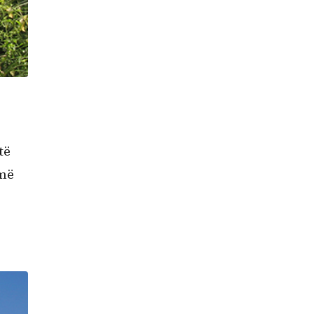
të
 më