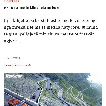
E GJELBËR
10 ujërat më të kthjellëta në botë
Uji i kthjellët si kristali është me të vërtetë një
nga mrekullitë më të mëdha natyrore. Ju mund
të gjeni pellgje të mbushura me ujë të freskët
ngjyrë…
18 Mar 2018
Lexo më shumë →