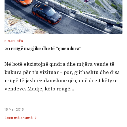
E GJELBËR
20 rrugë magjike dhe të “çmendura”
Në botë ekzistojnë qindra dhe mijëra vende të
bukura për t’u vizituar – por, gjithashtu dhe disa
rrugë të jashtëzakonshme që çojnë drejt këtyre
vendeve. Madje, këto rrugë…
18 Mar 2018
Lexo më shumë →