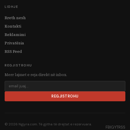
LIDHJE
Rreth nesh
Kontakti
Reklamimi
Privatësia
RSS Feed
REGJISTROHU
Merr lajmet e reja direkt në inbox.
REGJISTROHU
© 2026 Ngjyra.com. Të gjitha të drejtat e rezervuara.
FB
IG
YT
RSS