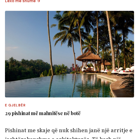
Lexo më shumë →
E GJELBËR
29 pishinat më mahnitëse në botë
Pishinat me skaje që nuk shihen janë një arritje e