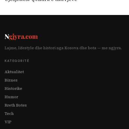
N
gjyra.com
Lajme, lifestyle dhe histori nga Kosova dhe bota — me ngjyra.
KATEGORITË
Aktualitet
Biznes
Historike
Humor
Rreth Botes
Tech
VIP