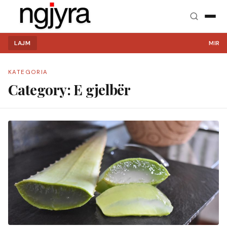
LAJM
MIRË S
KATEGORIA
Category:
E gjelbër