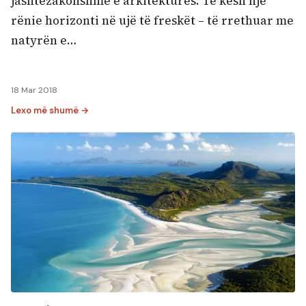
jashtëzakonshme e arkitekturës. Të kesh një
rënie horizonti në ujë të freskët – të rrethuar me
natyrën e…
18 Mar 2018
Lexo më shumë →