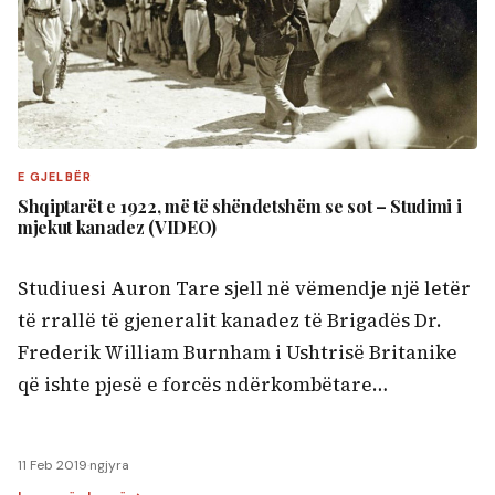
E GJELBËR
Shqiptarët e 1922, më të shëndetshëm se sot – Studimi i
mjekut kanadez (VIDEO)
Studiuesi Auron Tare sjell në vëmendje një letër
të rrallë të gjeneralit kanadez të Brigadës Dr.
Frederik William Burnham i Ushtrisë Britanike
që ishte pjesë e forcës ndërkombëtare…
11 Feb 2019
·
ngjyra