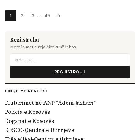
1
2
3
…
45
→
Regjistrohu
Merr lajmet e reja direkt në inbox.
REGJISTROHU
LINQE ME RËNDËSI
Fluturimet në ANP “Adem Jashari”
Policia e Kosovës
Doganat e Kosovës
KESCO-Qendra e thirrjeve
Ujësjellësi-Qendra e thirrjeve