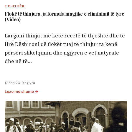
Kërko:
E GJELBËR
Flokë të thinjura, ja formula magjike e eliminimit të tyre
(Video)
Largoni thinjat me këtë recetë të thjeshtë dhe të
lirë Dëshironi që flokët tuaj të thinjur ta kenë
përsëri shkëlqimin dhe ngjyrën e vet natyrale
dhe në të…
17 Feb 2019
·
ngjyra
Lexo më shumë →