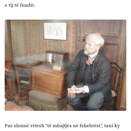
e tij të fundit.
Pas shumë vitesh “të mbajtjes në fshehtësi”, tani ky