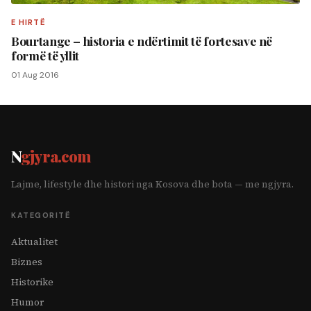
E HIRTË
Bourtange – historia e ndërtimit të fortesave në
formë të yllit
01 Aug 2016
N
gjyra.com
Lajme, lifestyle dhe histori nga Kosova dhe bota — me ngjyra.
KATEGORITË
Aktualitet
Biznes
Historike
Humor