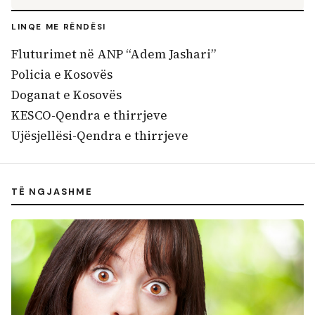
LINQE ME RËNDËSI
Fluturimet në ANP “Adem Jashari”
Policia e Kosovës
Doganat e Kosovës
KESCO-Qendra e thirrjeve
Ujësjellësi-Qendra e thirrjeve
TË NGJASHME