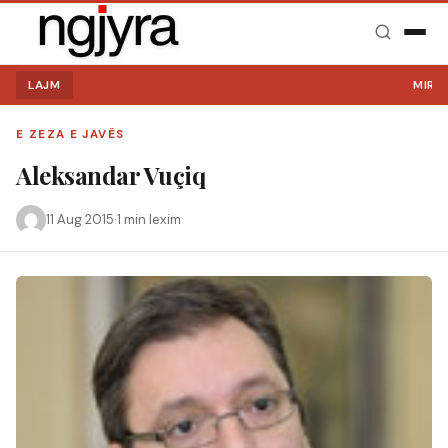
LAJM
MIRË S
E ZEZA E JAVËS
Aleksandar Vuçiq
11 Aug 2015
·
1 min lexim
Kërko: