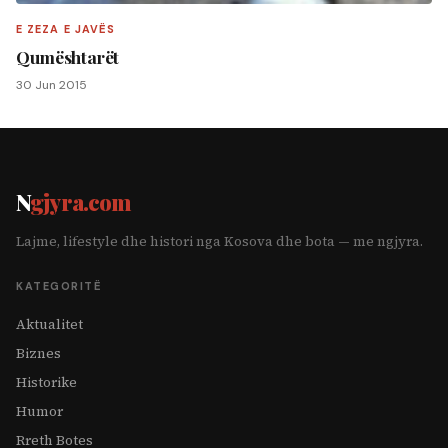
E ZEZA E JAVËS
Qumështarët
30 Jun 2015
N
gjyra.com
Lajme, lifestyle dhe histori nga Kosova dhe bota — me ngjyra.
KATEGORITË
Aktualitet
Biznes
Historike
Humor
Rreth Botes