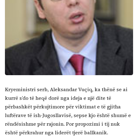
Kryeministri serb, Aleksandar Vuçiq, ka thënë se ai
kurrë s’do të heqë dorë nga ideja e një dite të
përbashkët përkujtimore për viktimat e të gjitha
luftërave të ish-Jugosllavisë, sepse kjo është shumë e
rëndësishme për rajonin. Por propozimi i tij nuk
është përkrahur nga liderët tjerë ballkanik.