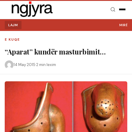
LAJM
MIRË SE 
E KUQE
“Aparat” kundër masturbimit…
14 May 2015
·
2 min lexim