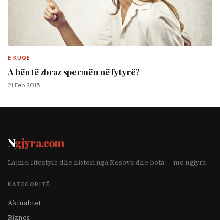
E KUQE
A bën të zbraz spermën në fytyrë?
21 Feb 2015
N
gjyra.com
Lajme, lifestyle dhe histori nga Kosova dhe bota — me ngjyra.
KATEGORITË
Aktualitet
Biznes