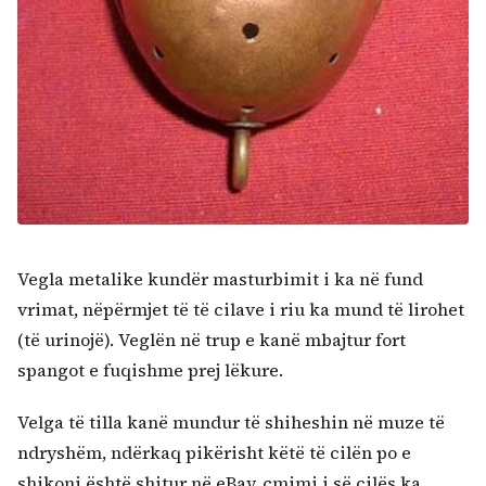
Vegla metalike kundër masturbimit i ka në fund
vrimat, nëpërmjet të të cilave i riu ka mund të lirohet
(të urinojë). Veglën në trup e kanë mbajtur fort
spangot e fuqishme prej lëkure.
Velga të tilla kanë mundur të shiheshin në muze të
ndryshëm, ndërkaq pikërisht këtë të cilën po e
shikoni është shitur në eBay, çmimi i së cilës ka