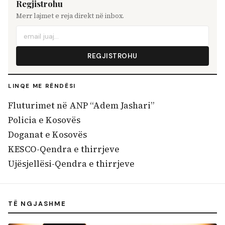
Regjistrohu
Merr lajmet e reja direkt në inbox.
REGJISTROHU
LINQE ME RËNDËSI
Fluturimet në ANP “Adem Jashari”
Policia e Kosovës
Doganat e Kosovës
KESCO-Qendra e thirrjeve
Ujësjellësi-Qendra e thirrjeve
TË NGJASHME