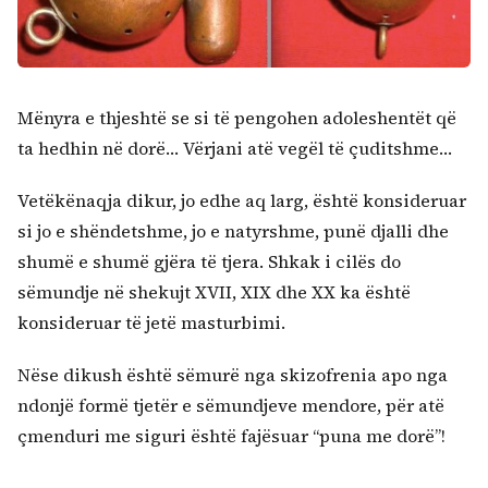
Mënyra e thjeshtë se si të pengohen adoleshentët që
ta hedhin në dorë… Vërjani atë vegël të çuditshme…
Kërko:
Vetëkënaqja dikur, jo edhe aq larg, është konsideruar
si jo e shëndetshme, jo e natyrshme, punë djalli dhe
shumë e shumë gjëra të tjera. Shkak i cilës do
sëmundje në shekujt XVII, XIX dhe XX ka është
konsideruar të jetë masturbimi.
Nëse dikush është sëmurë nga skizofrenia apo nga
ndonjë formë tjetër e sëmundjeve mendore, për atë
çmenduri me siguri është fajësuar “puna me dorë”!