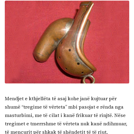
Mendjet e kthjellëta të asaj kohe janë kujtuar për
shumë “tregime të vërteta” mbi pasojat e rënda nga
masturbimi, me të cilat i kanë frikuar të rinjtë. Nëse
tregimet e tmerrshme të vërteta nuk kanë ndihmuar,
të mençurit për shkak të shëndetit të të riut,