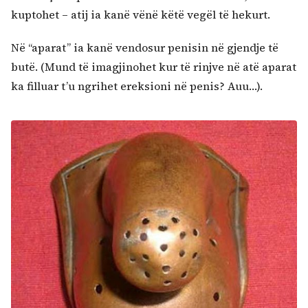
kuptohet – atij ia kanë vënë këtë vegël të hekurt.
Në “aparat” ia kanë vendosur penisin në gjendje të
butë. (Mund të imagjinohet kur të rinjve në atë aparat
ka filluar t’u ngrihet ereksioni në penis? Auu…).