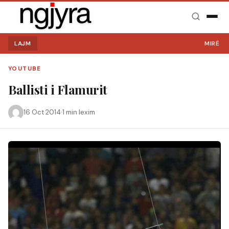
LAJM
MIRË SE 
YOUTUBE
Ballisti i Flamurit
16 Oct 2014
·
1 min lexim
Kërko: