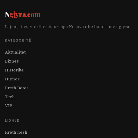
N
gjyra.com
Lajme, lifestyle dhe histori nga Kosova dhe bota — me ngjyra.
KATEGORITË
Aktualitet
Biznes
Historike
Humor
Rreth Botes
Tech
VIP
LIDHJE
Rreth nesh