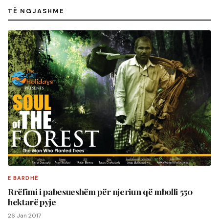
TË NGJASHME
E BARDHË
Rrëfimi i pabesueshëm për njeriun që mbolli 550
hektarë pyje
26 Jan 2017