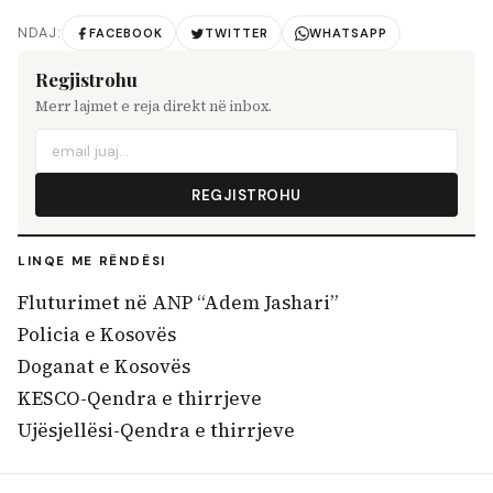
NDAJ:
FACEBOOK
TWITTER
WHATSAPP
Regjistrohu
Merr lajmet e reja direkt në inbox.
REGJISTROHU
LINQE ME RËNDËSI
Fluturimet në ANP “Adem Jashari”
Policia e Kosovës
Doganat e Kosovës
KESCO-Qendra e thirrjeve
Ujësjellësi-Qendra e thirrjeve